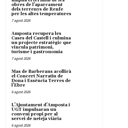
amplia el termini de les
obres de l’aparcament
dels terrenys de Renfe
per les altes temperatures
7 agost 2026
Amposta recupera les
Cases del Castell i culmina
un projecte estratègic que
vincula patrimoni,
turisme i gastronomia
7 agost 2026
Mas de Barberans acollirà
el Concert Narratiu de
Dona i Essència Terres de
l’Ebre
6 agost 2026
L’Ajuntament d’Amposta i
UGT impulsaran un
conveni propi per al
servei de neteja viària
6 agost 2026