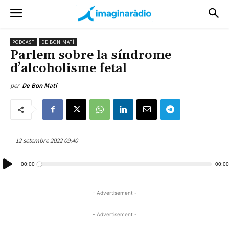
PODCAST
DE BON MATÍ
Parlem sobre la síndrome
d’alcoholisme fetal
per
De Bon Matí
12 setembre 2022 09:40
Reproductor
00:00
00:00
d'àudio
- Advertisement -
- Advertisement -