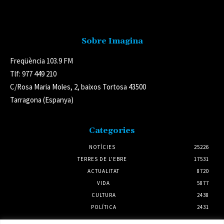
Avís legal
Sobre Imagina
Freqüència 103.9 FM
Tlf: 977 449 210
C/Rosa Maria Moles, 2, baixos Tortosa 43500
Tarragona (Espanya)
Categories
NOTÍCIES
25226
TERRES DE L'EBRE
17531
ACTUALITAT
8720
VIDA
5877
CULTURA
2438
POLÍTICA
2431