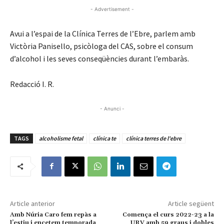
- Advertisement -
Avui a l’espai de la Clínica Terres de l’Ebre, parlem amb
Victòria Panisello, psicòloga del CAS, sobre el consum
d’alcohol i les seves conseqüències durant l’embaràs.
Redacció I. R.
- Anunci -
TAGS
alcoholisme fetal
clínica te
clínica terres de l'ebre
Article anterior
Article següent
Amb Núria Caro fem repàs a
Comença el curs 2022-23 a la
l’estiu i encetem temporada
URV amb 59 graus i dobles