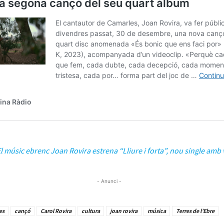
l músic ebrenc Joan Rovira estrena “Lliure i forta”, nou single amb 
- Anunci -
es
cançó
Carol Rovira
cultura
joan rovira
música
Terres de l'Ebre