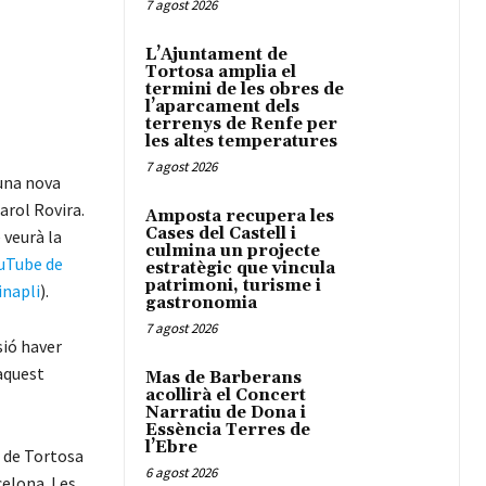
7 agost 2026
L’Ajuntament de
Tortosa amplia el
termini de les obres de
l’aparcament dels
terrenys de Renfe per
les altes temperatures
7 agost 2026
 una nova
arol Rovira.
Amposta recupera les
Cases del Castell i
 veurà la
culmina un projecte
ouTube de
estratègic que vincula
patrimoni, turisme i
napli
).
gastronomia
7 agost 2026
sió haver
 aquest
Mas de Barberans
acollirà el Concert
Narratiu de Dona i
Essència Terres de
l’Ebre
l de Tortosa
6 agost 2026
celona. Les