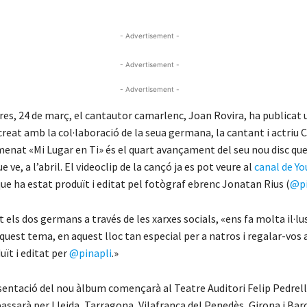
- Advertisement -
- Advertisement -
- Advertisement -
res, 24 de març, el cantautor camarlenc, Joan Rovira, ha publicat
reat amb la col·laboració de la seua germana, la cantant i actriu C
menat «Mi Lugar en Ti» és el quart avançament del seu nou disc que
 ve, a l’abril. El videoclip de la cançó ja es pot veure al
canal de Y
que ha estat produït i editat pel fotògraf ebrenc Jonatan Rius (
@pi
 els dos germans a través de les xarxes socials, «ens fa molta il·lu
quest tema, en aquest lloc tan especial per a natros i regalar-vos
uït i editat per
@pinapli
.»
esentació del nou àlbum començarà al Teatre Auditori Felip Pedrel
i passarà per Lleida, Tarragona, Vilafranca del Penedès, Girona i Bar