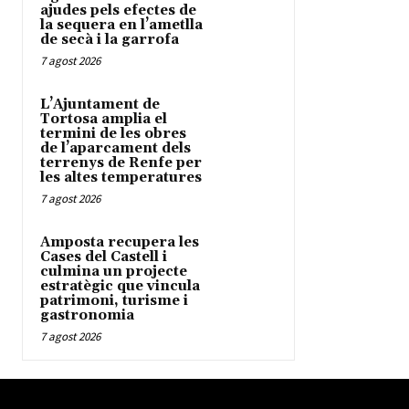
ajudes pels efectes de
la sequera en l’ametlla
de secà i la garrofa
7 agost 2026
L’Ajuntament de
Tortosa amplia el
termini de les obres
de l’aparcament dels
terrenys de Renfe per
les altes temperatures
7 agost 2026
Amposta recupera les
Cases del Castell i
culmina un projecte
estratègic que vincula
patrimoni, turisme i
gastronomia
7 agost 2026