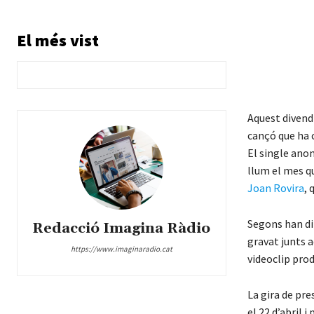
El més vist
Aquest divend
cançó que ha c
El single ano
llum el mes que
Joan Rovira
, 
Segons han dit
Redacció Imagina Ràdio
gravat junts a
https://www.imaginaradio.cat
videoclip prod
La gira de pr
el 22 d’abril 