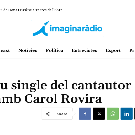
u de Dona i Essència Terres de l’Ebre
n conveni propi per al servei de neteja viària
cast
Notícies
Política
Entrevistes
Esport
Pr
u single del cantautor
amb Carol Rovira
Share