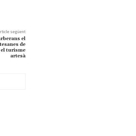
rticle següent
rberans el
tesanes de
 el turisme
artesà