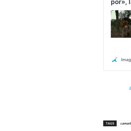
E
TAGS
camarl