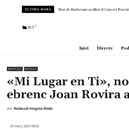
Mas de Barberans acollirà el Concert Narrati
L’Ajuntament d’Amposta i UGT impulsaran u
ÚLTIMA HORA
C
14.3
Amposta
Inici
Directe
Pod
NOTÍCIES
MÚSICA
«Mi Lugar en Ti», no
ebrenc Joan Rovira 
per
Redacció Imagina Ràdio
24 març 2023 09:52