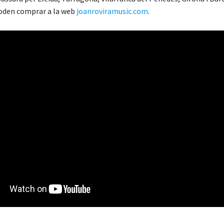
oden comprar a la web
joanroviramusic.com
.