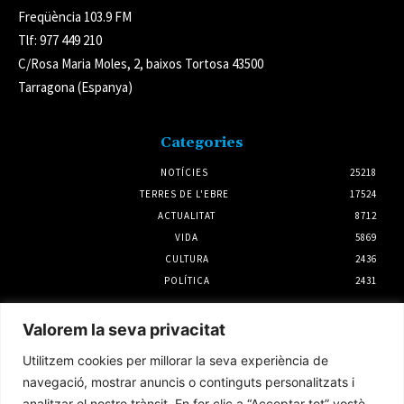
Freqüència 103.9 FM
Tlf: 977 449 210
C/Rosa Maria Moles, 2, baixos Tortosa 43500
Tarragona (Espanya)
Categories
NOTÍCIES
25218
TERRES DE L'EBRE
17524
ACTUALITAT
8712
VIDA
5869
CULTURA
2436
POLÍTICA
2431
Notícies
Valorem la seva privacitat
El pla d’actuacions de 2MEUR presentat per
Utilitzem cookies per millorar la seva experiència de
Endesa reforçarà la xarxa elèctrica del
Montsià
navegació, mostrar anuncis o continguts personalitzats i
30 juliol 2026
analitzar el nostre trànsit. En fer clic a “Acceptar tot” vostè