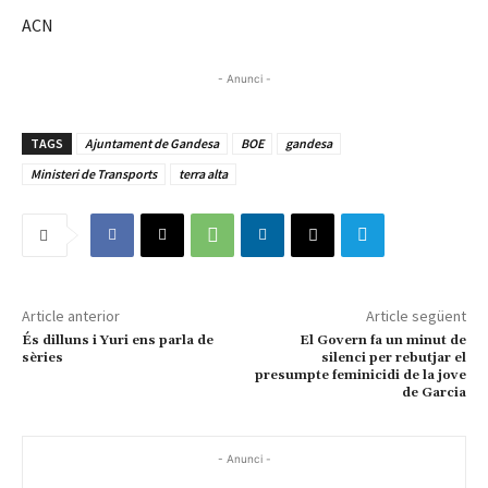
ACN
- Anunci -
TAGS
Ajuntament de Gandesa
BOE
gandesa
Ministeri de Transports
terra alta
Article anterior
Article següent
És dilluns i Yuri ens parla de
El Govern fa un minut de
sèries
silenci per rebutjar el
presumpte feminicidi de la jove
de Garcia
- Anunci -