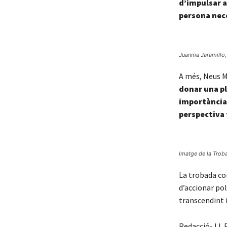
d’impulsar a
persona nece
Juanma Jaramillo, 
A més, Neus Mi
donar una pl
importància 
perspectiva 
Imatge de la Trob
La trobada co
d’accionar pol
transcendint i
Redacció- Ll. 