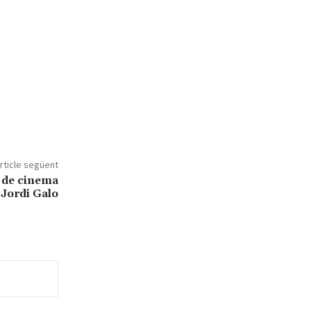
rticle següent
s de cinema
Jordi Galo