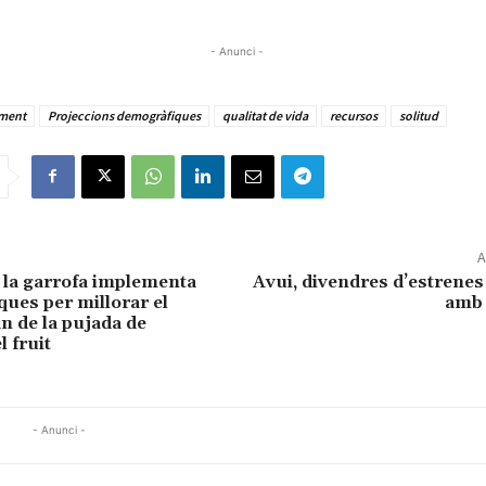
- Anunci -
iment
Projeccions demogràfiques
qualitat de vida
recursos
solitud
A
e la garrofa implementa
Avui, divendres d’estrene
ques per millorar el
amb 
n de la pujada de
 fruit
- Anunci -