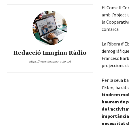
El Consell Co
amb l’objecti
la Cooperativ
comarca.
La Ribera d’E
demogràfique
Redacció Imagina Ràdio
Francesc Barb
https://www.imaginaradio.cat
projeccions d
Per la seua ba
l’Ebre, ha dit 
tindrem mol
haurem de p
de l’activita
importància 
necessitat 