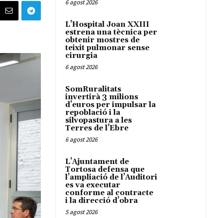
6 agost 2026
L’Hospital Joan XXIII
estrena una tècnica per
obtenir mostres de
teixit pulmonar sense
cirurgia
6 agost 2026
SomRuralitats
invertirà 3 milions
d’euros per impulsar la
repoblació i la
silvopastura a les
Terres de l’Ebre
6 agost 2026
L’Ajuntament de
Tortosa defensa que
l’ampliació de l’Auditori
es va executar
conforme al contracte
i la direcció d’obra
5 agost 2026