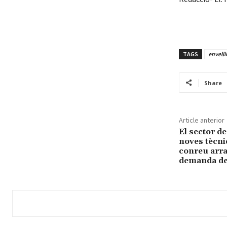
TAGS
envell
Share
Article anterior
El sector d
noves tècni
conreu arra
demanda del