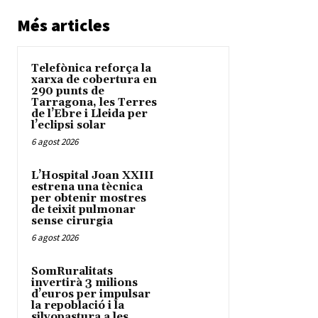
Més articles
Telefònica reforça la
xarxa de cobertura en
290 punts de
Tarragona, les Terres
de l’Ebre i Lleida per
l’eclipsi solar
6 agost 2026
L’Hospital Joan XXIII
estrena una tècnica
per obtenir mostres
de teixit pulmonar
sense cirurgia
6 agost 2026
SomRuralitats
invertirà 3 milions
d’euros per impulsar
la repoblació i la
silvopastura a les