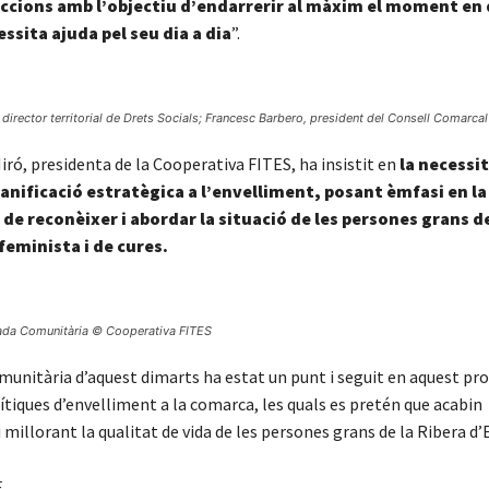
ccions amb l’objectiu d’endarrerir al màxim el moment en
ssita ajuda pel seu dia a dia
”.
director territorial de Drets Socials; Francesc Barbero, president del Consell Comarca
ró, presidenta de la Cooperativa FITES, ha insistit en
la necessi
anificació estratègica a l’envelliment, posant èmfasi en la
de reconèixer i abordar la situació de les persones grans d
feminista i de cures.
ada Comunitària © Cooperativa FITES
munitària d’aquest dimarts ha estat un punt i seguit en aquest pr
ítiques d’envelliment a la comarca, les quals es pretén que acabin
 millorant la qualitat de vida de les persones grans de la Ribera d’
F