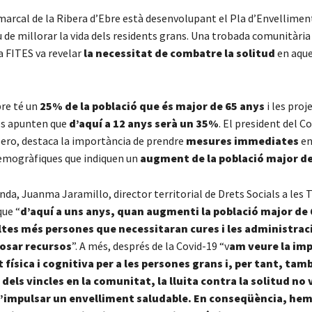
marcal de la Ribera d’Ebre està desenvolupant el Pla d’Envellime
u de millorar la vida dels residents grans. Una trobada comunitàri
a FITES va revelar
la necessitat de combatre la solitud
en aqu
bre té un
25% de la població que és major de 65 anys
i les proj
s apunten que
d’aquí a 12 anys serà un 35%
. El president del Co
ero, destaca la importància de prendre
mesures immediates
en
emogràfiques que indiquen un
augment de la població major de
nda, Juanma Jaramillo, director territorial de Drets Socials a les 
que “
d’aquí a uns anys, quan augmenti la població major de 
tes més persones que necessitaran cures i les administrac
osar recursos
”. A més, després de la Covid-19 “v
am veure la im
t física i cognitiva per a les persones grans i, per tant, tamb
dels vincles en la comunitat, la lluita contra la solitud no 
d’impulsar un envelliment saludable. En conseqüència, he