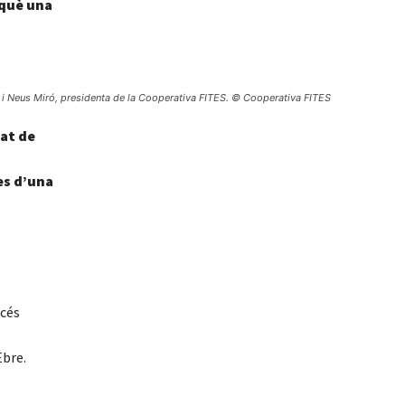
 què una
l i Neus Miró, presidenta de la Cooperativa FITES. © Cooperativa FITES
tat de
es d’una
océs
Ebre.