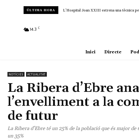
L’Hospital Joan XXIII estrena una tècnica pe
ÚLTIMA HORA
C
14.3
Amposta
Inici
Directe
Pod
NOTÍCIES
ACTUALITAT
La Ribera d’Ebre anal
l’envelliment a la co
de futur
La Ribera d’Ebre té un 25% de la població que és major de 
un 35%