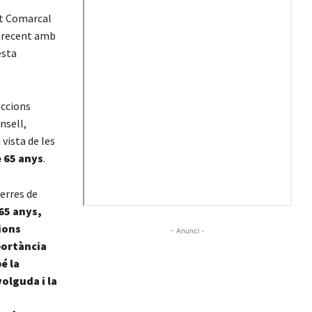
nt Comarcal
a recent amb
esta
eccions
nsell,
 vista de les
 65 anys
.
Terres de
65 anys,
ions
- Anunci -
portància
é la
volguda i la
m