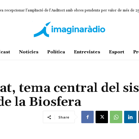
va recepcionar l’ampliació de l’Auditori amb obres pendents per valor de més de 
cast
Notícies
Política
Entrevistes
Esport
Pr
t, tema central del si
e la Biosfera
Share