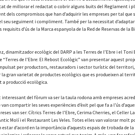
tat de millorar el redactat o cobrir alguns buits del Reglament i p
t dels compromisos que han d’adquirir les empreses per tal que 
l el seu seguiment i compliment. També per la necessitat d’adaptar
requisits d’ús de la Marca espanyola de la Red de Reservas de la B
, dinamitzador ecològic del DARP a les Terres de l’Ebre i el Toni 
e “Terres de l’Ebre: El Rebost Ecològic” van presentar aquest proj
mpulsat per productors, restauradors i sector turístic del territori
 la gran varietat de productes ecològics que es produeixen al territ
t a producció ecològica.
 interessant del fòrum va ser la taula rodona amb empreses acred
 van compartir les seves experiències d’èxit pel que fa a l’ús d’aques
ses van ser: Cítrics Terres de l’Ebre, Cerima Cherries, el Celler La
ntic Molí i el Restaurant Les Veles. Totes elles van valorar molt 
an estar d’acord en la importància d’aquests espais de trobada de la