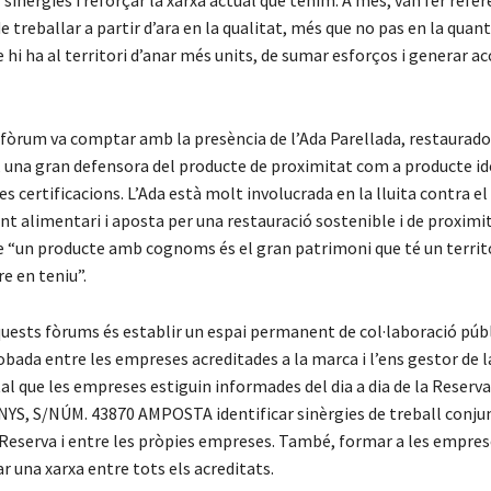
 sinèrgies i reforçar la xarxa actual que tenim. A més, van fer refer
 treballar a partir d’ara en la qualitat, més que no pas en la quanti
 hi ha al territori d’anar més units, de sumar esforços i generar a
fòrum va comptar amb la presència de l’Ada Parellada, restaurador
una gran defensora del producte de proximitat com a producte ide
es certificacions. L’Ada està molt involucrada en la lluita contra el
 alimentari i aposta per una restauració sostenible i de proximit
e “un producte amb cognoms és el gran patrimoni que té un territor
re en teniu”.
quests fòrums és establir un espai permanent de col·laboració púb
obada entre les empreses acreditades a la marca i l’ens gestor de l
l que les empreses estiguin informades del dia a dia de la Reserva 
S, S/NÚM. 43870 AMPOSTA identificar sinèrgies de treball conjun
 Reserva i entre les pròpies empreses. També, formar a les empre
ar una xarxa entre tots els acreditats.