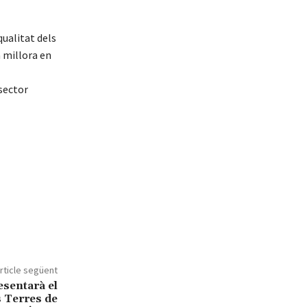
qualitat dels
a millora en
sector
rticle següent
sentarà el
s Terres de