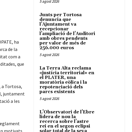
5 agost 2026
Junts per Tortosa
denuncia que
l’Ajuntament va
recepcionar
l’ampliació de l’Auditori
amb obres pendents
COPATE, ha
per valor de més de
256.000 euros
rca de la
5 agost 2026
mitat com a
ditades, que
La Terra Alta reclama
«justícia territorial» en
el PLATER, una
moratòria eòlica i la
, a Tortosa,
repotenciació dels
parcs existents
ll, juntament
5 agost 2026
ació a les
L’Observatori de l’Ebre
lidera de nou la
recerca sobre l’astre
 Reglament
rei en el segon eclipsi
són motivats
solar total de la seva