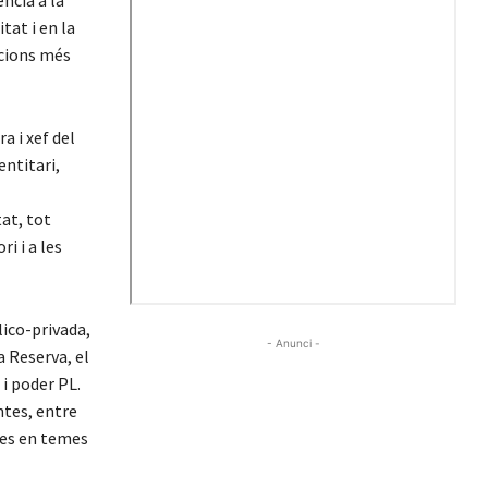
ència a la
tat i en la
ccions més
a i xef del
ntitari,
at, tot
i i a les
lico-privada,
- Anunci -
a Reserva, el
i poder PL.
tes, entre
ses en temes