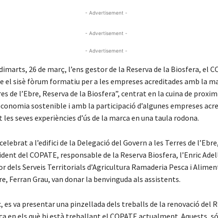
- Advertisement -
- Advertisement -
- Advertisement -
imarts, 26 de març, l’ens gestor de la Reserva de la Biosfera, el 
e el sisè fòrum formatiu per a les empreses acreditades amb la ma
es de l’Ebre, Reserva de la Biosfera”, centrat en la cuina de proxi
conomia sostenible i amb la participació d’algunes empreses acre
 les seves experiències d’ús de la marca en una taula rodona.
celebrat a l’edifici de la Delegació del Govern a les Terres de l’Ebre
sident del COPATE, responsable de la Reserva Biosfera, l’Enric Ade
r dels Serveis Territorials d’Agricultura Ramaderia Pesca i Aliment
re, Ferran Grau, van donar la benvinguda als assistents.
, es va presentar una pinzellada dels treballs de la renovació del
rca en els què hi està treballant el COPATE actualment. Aquests, 