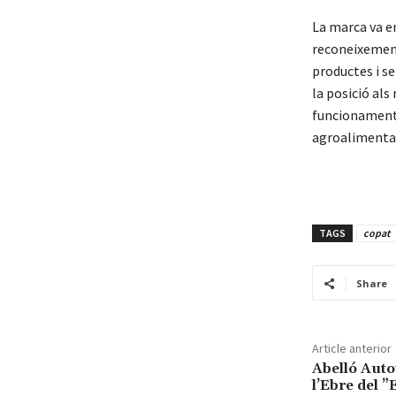
La marca va en
reconeixement 
productes i se
la posició als
funcionament 
agroalimentar
TAGS
copat
Share
Article anterior
Abelló Autot
l’Ebre del 