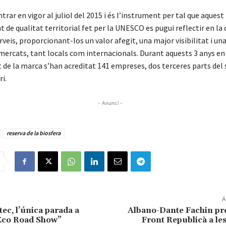
trar en vigor al juliol del 2015 i és l’instrument per tal que aquest
de qualitat territorial fet per la UNESCO es pugui reflectir en la 
rveis, proporcionant-los un valor afegit, una major visibilitat i un
 mercats, tant locals com internacionals. Durant aquests 3 anys en
de la marca s’han acreditat 141 empreses, dos terceres parts del 
i.
- Anunci -
reserva de la biosfera
A
ec, l’única parada a
Albano-Dante Fachin pre
”Eco Road Show”
Front Republicà a le