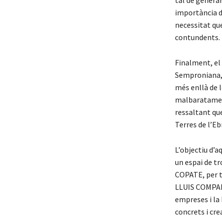
tal de generar
importància de
necessitat que
contundents.
Finalment, el 
Semproniana, 
més enllà de l
malbaratament
ressaltant qu
Terres de l’Eb
L’objectiu d’a
un espai de tr
COPATE, per ta
LLUIS COMPANY
empreses i la
concrets i cre