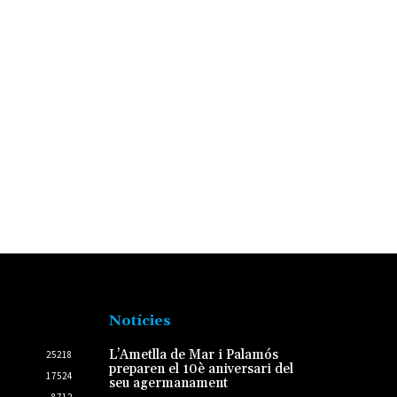
Notícies
L’Ametlla de Mar i Palamós
25218
preparen el 10è aniversari del
17524
seu agermanament