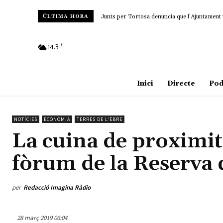
Junts per Tortosa denuncia que l’Ajuntament 
ÚLTIMA HORA
C
14.3
Amposta
Inici
Directe
Pod
NOTÍCIES
ECONOMIA
TERRES DE L'EBRE
La cuina de proximita
fòrum de la Reserva d
per
Redacció Imagina Ràdio
28 març 2019 06:04