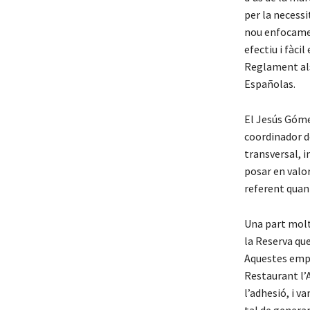
per la necessi
nou enfocamen
efectiu i fàci
Reglament als 
Españolas.
El Jesús Gómez
coordinador d
transversal, i
posar en valor
referent quan
Una part molt
la Reserva que
Aquestes empre
Restaurant l’A
l’adhesió, i v