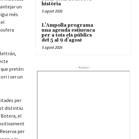
història
lantejar un
5 agost 2026
sigui més
 el
L’Ampolla programa
iosfera
una agenda estiuenca
per a tots els públics
del 5 al 9 d’agost
5 agost 2026
Beltrán,
ecte
- Anunci -
, que pretén
ori i ser un
itades per
t distintiu.
 Botera, el
positivament
 Reserva per