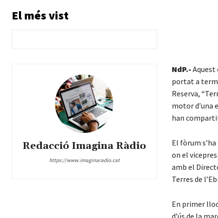
El més vist
NdP.-
Aquest d
portat a term
Reserva, “Terr
motor d’una e
han compartit
El fòrum s’ha 
Redacció Imagina Ràdio
on el vicepre
https://www.imaginaradio.cat
amb el Directo
Terres de l’Eb
En primer lloc
d’ús de la ma