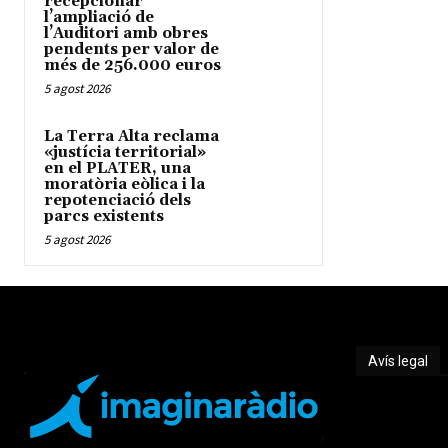
recepcionar
l’ampliació de
l’Auditori amb obres
pendents per valor de
més de 256.000 euros
5 agost 2026
La Terra Alta reclama
«justícia territorial»
en el PLATER, una
moratòria eòlica i la
repotenciació dels
parcs existents
5 agost 2026
Avís legal
Avís legal