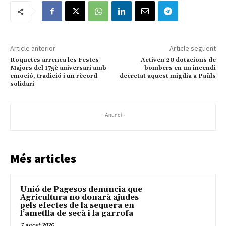
Article anterior
Article següent
Roquetes arrenca les Festes
Activen 20 dotacions de
Majors del 175è aniversari amb
bombers en un incendi
emoció, tradició i un rècord
decretat aquest migdia a Paüls
solidari
- Anunci -
Més articles
Unió de Pagesos denuncia que
Agricultura no donarà ajudes
pels efectes de la sequera en
l’ametlla de secà i la garrofa
7 agost 2026