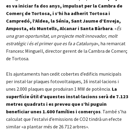
es va iniciar fa dos anys, impulsat per la Cambra de
Comerç de Tortosa, i s’hi ha adherit Tortosa i
Campredó, l’Aldea, la Sénia, Sant Jaume d’Enveja,
Amposta, els Muntells, Alcanar i Santa Bàrbara
. «
És
una gran oportunitat, un projecte molt innovador, molt
estratègic i és el primer que es fa a Catalunya
», ha remarcat
Francesc Minguell, director gerent de la Cambra de Comerç
de Tortosa.
Els ajuntaments han cedit cobertes d’edificis municipals
per instal·lar plaques fotovoltaiques, 16 instal·lacions i
unes 2.000 plaques que produiran 1 MW de potència.
La
superfície útil d’aquestes instal·lacions serà de 7.123
metres quadrats i es preveu que s’hi puguin
beneficiar unes 1.600 famílies i comerços
. També s’ha
calculat que l’estalvi d’emissions de CO2 tindrà un efecte
similar «a plantar més de 26.712 arbres».