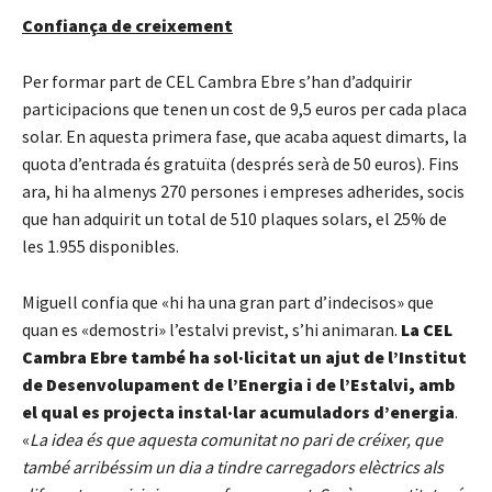
Confiança de creixement
Per formar part de CEL Cambra Ebre s’han d’adquirir
participacions que tenen un cost de 9,5 euros per cada placa
solar. En aquesta primera fase, que acaba aquest dimarts, la
quota d’entrada és gratuïta (després serà de 50 euros). Fins
ara, hi ha almenys 270 persones i empreses adherides, socis
que han adquirit un total de 510 plaques solars, el 25% de
les 1.955 disponibles.
Miguell confia que «hi ha una gran part d’indecisos» que
quan es «demostri» l’estalvi previst, s’hi animaran.
La CEL
Cambra Ebre també ha sol·licitat un ajut de l’Institut
de Desenvolupament de l’Energia i de l’Estalvi, amb
el qual es projecta instal·lar acumuladors d’energia
.
«
La idea és que aquesta comunitat no pari de créixer, que
també arribéssim un dia a tindre carregadors elèctrics als