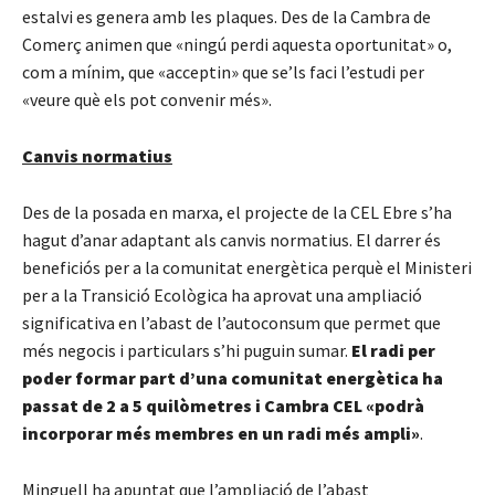
estalvi es genera amb les plaques. Des de la Cambra de
Comerç animen que «ningú perdi aquesta oportunitat» o,
com a mínim, que «acceptin» que se’ls faci l’estudi per
«veure què els pot convenir més».
Canvis normatius
Des de la posada en marxa, el projecte de la CEL Ebre s’ha
hagut d’anar adaptant als canvis normatius. El darrer és
beneficiós per a la comunitat energètica perquè el Ministeri
per a la Transició Ecològica ha aprovat una ampliació
significativa en l’abast de l’autoconsum que permet que
més negocis i particulars s’hi puguin sumar.
El radi per
poder formar part d’una comunitat energètica ha
passat de 2 a 5 quilòmetres i Cambra CEL «podrà
incorporar més membres en un radi més ampli»
.
Minguell ha apuntat que l’ampliació de l’abast