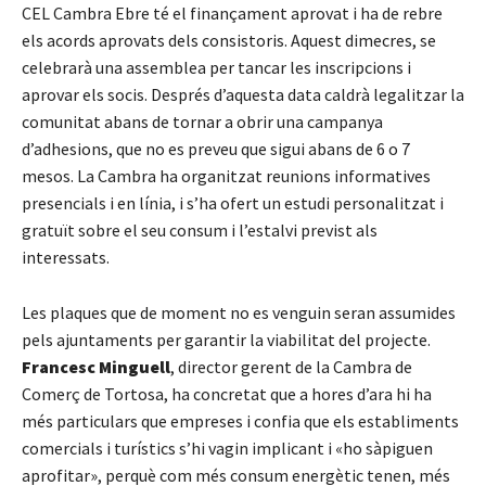
CEL Cambra Ebre té el finançament aprovat i ha de rebre
els acords aprovats dels consistoris. Aquest dimecres, se
celebrarà una assemblea per tancar les inscripcions i
aprovar els socis. Després d’aquesta data caldrà legalitzar la
comunitat abans de tornar a obrir una campanya
d’adhesions, que no es preveu que sigui abans de 6 o 7
mesos. La Cambra ha organitzat reunions informatives
presencials i en línia, i s’ha ofert un estudi personalitzat i
gratuït sobre el seu consum i l’estalvi previst als
interessats.
Les plaques que de moment no es venguin seran assumides
pels ajuntaments per garantir la viabilitat del projecte.
Francesc Minguell
, director gerent de la Cambra de
Comerç de Tortosa, ha concretat que a hores d’ara hi ha
més particulars que empreses i confia que els establiments
comercials i turístics s’hi vagin implicant i «ho sàpiguen
aprofitar», perquè com més consum energètic tenen, més