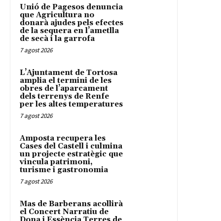
Unió de Pagesos denuncia
que Agricultura no
donarà ajudes pels efectes
de la sequera en l’ametlla
de secà i la garrofa
7 agost 2026
L’Ajuntament de Tortosa
amplia el termini de les
obres de l’aparcament
dels terrenys de Renfe
per les altes temperatures
7 agost 2026
Amposta recupera les
Cases del Castell i culmina
un projecte estratègic que
vincula patrimoni,
turisme i gastronomia
7 agost 2026
Mas de Barberans acollirà
el Concert Narratiu de
Dona i Essència Terres de