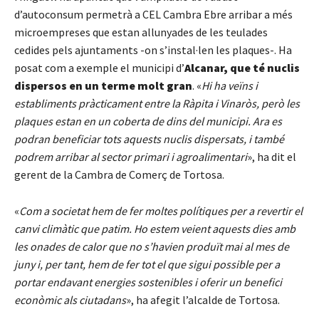
d’autoconsum permetrà a CEL Cambra Ebre arribar a més
microempreses que estan allunyades de les teulades
cedides pels ajuntaments -on s’instal·len les plaques-. Ha
posat com a exemple el municipi d’
Alcanar, que té nuclis
dispersos en un terme molt gran
. «
Hi ha veïns i
establiments pràcticament entre la Ràpita i Vinaròs, però les
plaques estan en un coberta de dins del municipi. Ara es
podran beneficiar tots aquests nuclis dispersats, i també
podrem arribar al sector primari i agroalimentari
», ha dit el
gerent de la Cambra de Comerç de Tortosa.
«
Com a societat hem de fer moltes polítiques per a revertir el
canvi climàtic que patim. Ho estem veient aquests dies amb
les onades de calor que no s’havien produït mai al mes de
juny i, per tant, hem de fer tot el que sigui possible per a
portar endavant energies sostenibles i oferir un benefici
econòmic als ciutadans
», ha afegit l’alcalde de Tortosa.