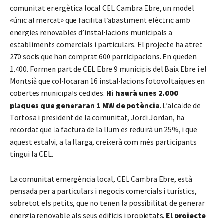
comunitat energètica local CEL Cambra Ebre, un model
«únic al mercat» que facilita l’abastiment elèctric amb
energies renovables d’instal·lacions municipals a
establiments comercials i particulars. El projecte ha atret
270 socis que han comprat 600 participacions. En queden
1.400. Formen part de CEL Ebre 9 municipis del Baix Ebre i el
Montsià que col·locaran 16 instal·lacions fotovoltaiques en
cobertes municipals cedides.
Hi haurà unes 2.000
plaques que generaran 1 MW de potència
. L’alcalde de
Tortosa i president de la comunitat, Jordi Jordan, ha
recordat que la factura de la llum es reduirà un 25%, i que
aquest estalvi, a la llarga, creixerà com més participants
tingui la CEL.
La comunitat emergència local, CEL Cambra Ebre, està
pensada per a particulars i negocis comercials i turístics,
sobretot els petits, que no tenen la possibilitat de generar
energia renovable als seus edificis i propietats.
El projecte