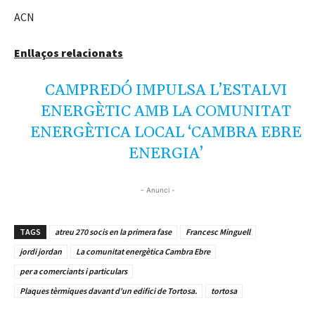
ACN
Enllaços relacionats
CAMPREDÓ IMPULSA L’ESTALVI
ENERGÈTIC AMB LA COMUNITAT
ENERGÈTICA LOCAL ‘CAMBRA EBRE
ENERGIA’
- Anunci -
TAGS
atreu 270 socis en la primera fase
Francesc Minguell
jordi jordan
La comunitat energètica Cambra Ebre
per a comerciants i particulars
Plaques tèrmiques davant d'un edifici de Tortosa.
tortosa