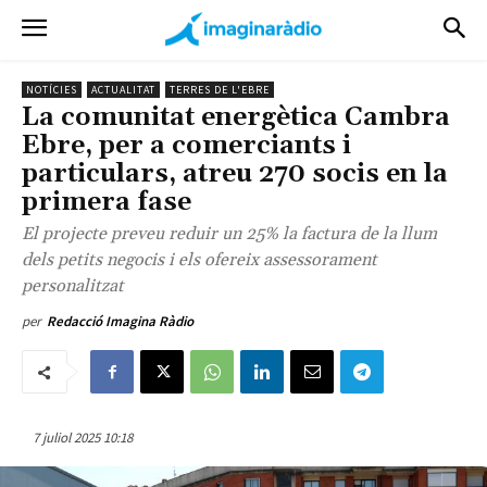
NOTÍCIES
ACTUALITAT
TERRES DE L'EBRE
La comunitat energètica Cambra
Ebre, per a comerciants i
particulars, atreu 270 socis en la
primera fase
El projecte preveu reduir un 25% la factura de la llum
dels petits negocis i els ofereix assessorament
personalitzat
per
Redacció Imagina Ràdio
7 juliol 2025 10:18