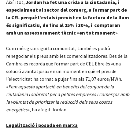
Així i tot,
Jordan ha fet una crida a la ciutadania, i
especialment al sector del comerç, a formar part de
la CEL perquè l’estalvi previst en la factura de la llum
és significatiu, de fins al 25% i 30%, i comptaran
amb un assessorament tècnic «en tot moment»
.
Com més gran sigui la comunitat, també es podrà
renegociar els preus amb les comercialitzadores. Des de la
Cambra es recorda que formar part de CEL Ebre és «una
solució avantatjosa» en un moment en què el preu de
l’electricitat ha tornat a pujar fins als 71,07 euros/MWh.
«
Fem aquesta aportació en benefici del conjunt de la
ciutadania i sobretot per a petites empreses i comerços amb
la voluntat de prioritzar la reducció dels seus costos
energètics
», ha afegit Jordan.
Legalització i posada en marxa