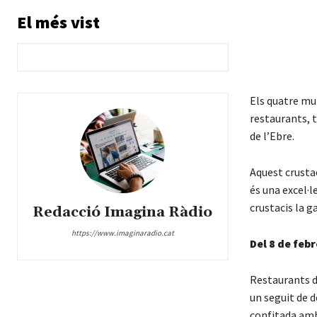
El més vist
Els quatre mu
restaurants, t
de l’Ebre.
Aquest crustac
és una excel·l
crustacis la ga
Redacció Imagina Ràdio
https://www.imaginaradio.cat
Del 8 de feb
Restaurants d’
un seguit de 
confitada amb 