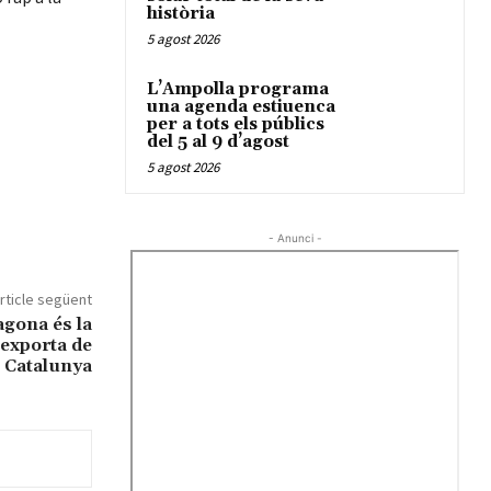
història
5 agost 2026
L’Ampolla programa
una agenda estiuenca
per a tots els públics
del 5 al 9 d’agost
5 agost 2026
- Anunci -
rticle següent
gona és la
exporta de
Catalunya