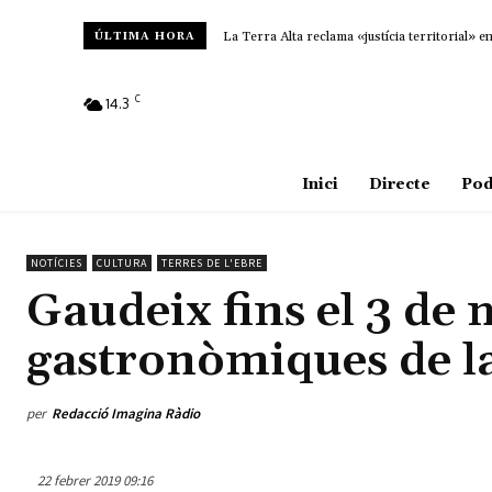
La Terra Alta reclama «justícia territorial» e
ÚLTIMA HORA
C
14.3
Amposta
Inici
Directe
Pod
NOTÍCIES
CULTURA
TERRES DE L'EBRE
Gaudeix fins el 3 de 
gastronòmiques de la
per
Redacció Imagina Ràdio
22 febrer 2019 09:16