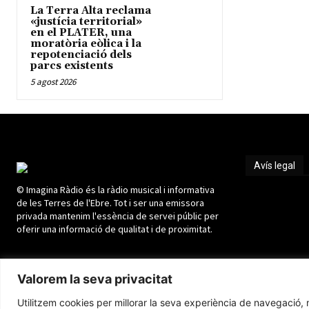
La Terra Alta reclama
«justícia territorial»
en el PLATER, una
moratòria eòlica i la
repotenciació dels
parcs existents
5 agost 2026
Avís legal
© Imagina Ràdio és la ràdio musical i informativa
Avís legal
de les Terres de l'Ebre. Tot i ser una emissora
privada mantenim l'essència de servei públic per
oferir una informació de qualitat i de proximitat.
Valorem la seva privacitat
Utilitzem cookies per millorar la seva experiència de navegació, m