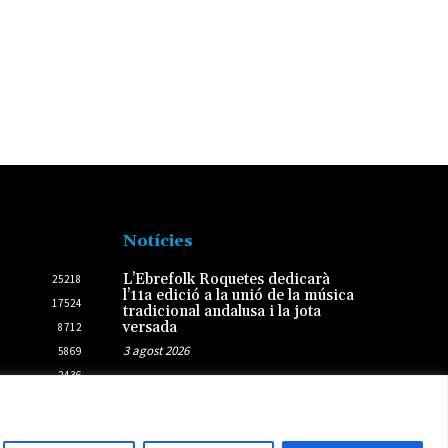
Notícies
L’Ebrefolk Roquetes dedicarà
25218
l’11a edició a la unió de la música
17524
tradicional andalusa i la jota
versada
8712
3 agost 2026
5869
2436
Amposta es prepara per viure
2431
l’eclipsi solar total amb un ampli
dispositiu