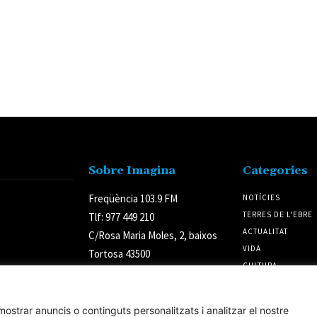
Sobre Imagina
Categories
Freqüència 103.9 FM
NOTÍCIES
TERRES DE L'EBRE
Tlf: 977 449 210
ACTUALITAT
C/Rosa Maria Moles, 2, baixos
VIDA
Tortosa 43500
CULTURA
Tarragona (Espanya)
POLÍTICA
ostrar anuncis o continguts personalitzats i analitzar el nostre