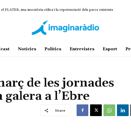
n el PLATER, una moratòria eòlica i la repotenciació dels parcs existents
cast
Notícies
Política
Entrevistes
Esport
Pr
març de les jornades
 galera a l’Ebre
Share