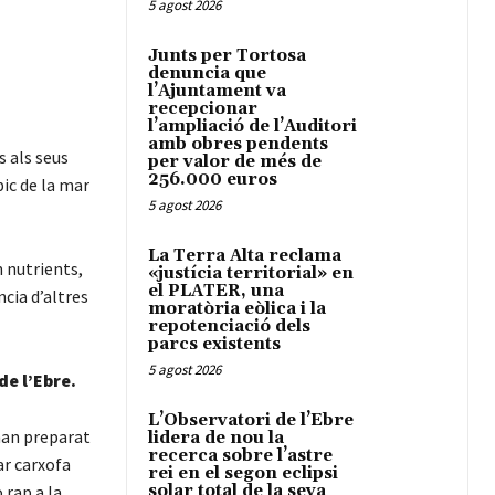
5 agost 2026
Junts per Tortosa
denuncia que
l’Ajuntament va
recepcionar
l’ampliació de l’Auditori
amb obres pendents
 als seus
per valor de més de
256.000 euros
pic de la mar
5 agost 2026
La Terra Alta reclama
 nutrients,
«justícia territorial» en
el PLATER, una
ncia d’altres
moratòria eòlica i la
repotenciació dels
parcs existents
5 agost 2026
de l’Ebre.
L’Observatori de l’Ebre
 han preparat
lidera de nou la
recerca sobre l’astre
ar carxofa
rei en el segon eclipsi
 rap a la
solar total de la seva