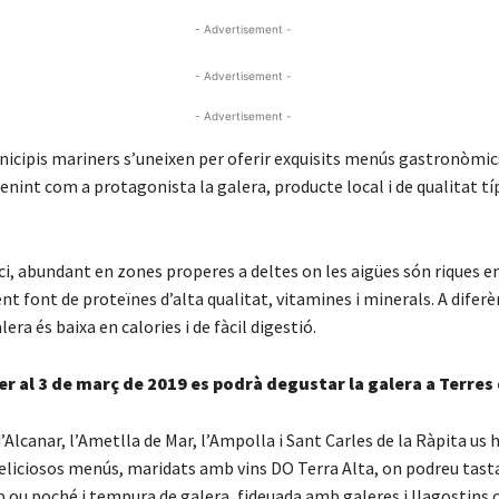
- Advertisement -
- Advertisement -
- Advertisement -
nicipis mariners s’uneixen per oferir exquisits menús gastronòmics
enint com a protagonista la galera, producte local i de qualitat tí
i, abundant en zones properes a deltes on les aigües són riques en
ent font de proteïnes d’alta qualitat, vitamines i minerals. A diferè
lera és baixa en calories i de fàcil digestió.
rer al 3 de març de 2019 es podrà
degustar la galera a Terres 
Alcanar, l’Ametlla de Mar, l’Ampolla i Sant Carles de la Ràpita us
deliciosos menús, maridats amb vins DO Terra Alta, on podreu tast
ou poché i tempura de galera, fideuada amb galeres i llagostins o