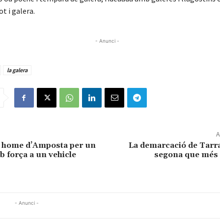
t i galera.
- Anunci -
la galera
A
 home d’Amposta per un
La demarcació de Tarra
b força a un vehicle
segona que més 
- Anunci -