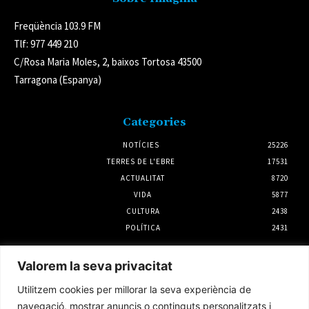
Freqüència 103.9 FM
Tlf: 977 449 210
C/Rosa Maria Moles, 2, baixos Tortosa 43500
Tarragona (Espanya)
Categories
NOTÍCIES
25226
TERRES DE L'EBRE
17531
ACTUALITAT
8720
VIDA
5877
CULTURA
2438
POLÍTICA
2431
Notícies
Valorem la seva privacitat
La calor extrema torna a matar el musclo al
Utilitzem cookies per millorar la seva experiència de
delta de l’Ebre i fa perdre la producció un
20%
navegació, mostrar anuncis o continguts personalitzats i