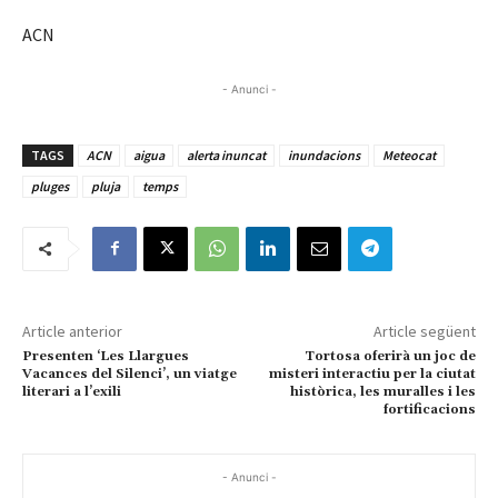
ACN
- Anunci -
TAGS
ACN
aigua
alerta inuncat
inundacions
Meteocat
pluges
pluja
temps
Article anterior
Article següent
Presenten ‘Les Llargues
Tortosa oferirà un joc de
Vacances del Silenci’, un viatge
misteri interactiu per la ciutat
literari a l’exili
històrica, les muralles i les
fortificacions
- Anunci -