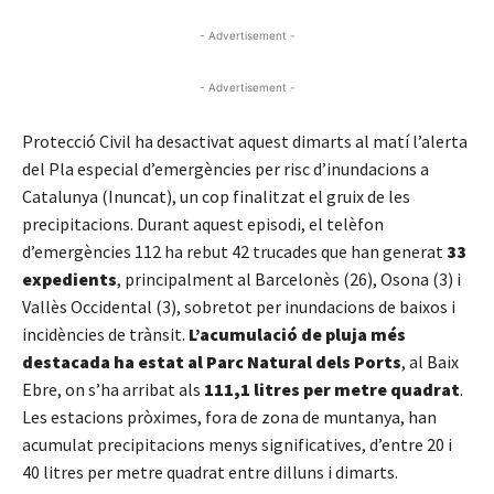
- Advertisement -
- Advertisement -
Protecció Civil ha desactivat aquest dimarts al matí l’alerta
del Pla especial d’emergències per risc d’inundacions a
Catalunya (Inuncat), un cop finalitzat el gruix de les
precipitacions. Durant aquest episodi, el telèfon
d’emergències 112 ha rebut 42 trucades que han generat
33
expedients
, principalment al Barcelonès (26), Osona (3) i
Vallès Occidental (3), sobretot per inundacions de baixos i
incidències de trànsit.
L’acumulació de pluja més
destacada ha estat al Parc Natural dels Ports
, al Baix
Ebre, on s’ha arribat als
111,1 litres per metre quadrat
.
Les estacions pròximes, fora de zona de muntanya, han
acumulat precipitacions menys significatives, d’entre 20 i
40 litres per metre quadrat entre dilluns i dimarts.