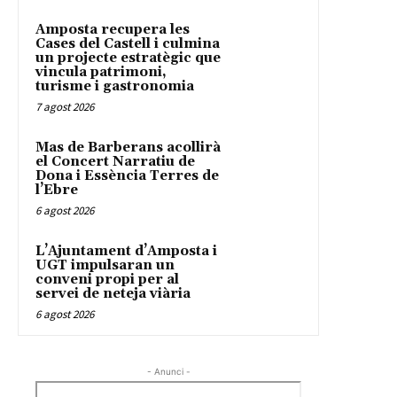
Amposta recupera les
Cases del Castell i culmina
un projecte estratègic que
vincula patrimoni,
turisme i gastronomia
7 agost 2026
Mas de Barberans acollirà
el Concert Narratiu de
Dona i Essència Terres de
l’Ebre
6 agost 2026
L’Ajuntament d’Amposta i
UGT impulsaran un
conveni propi per al
servei de neteja viària
6 agost 2026
- Anunci -