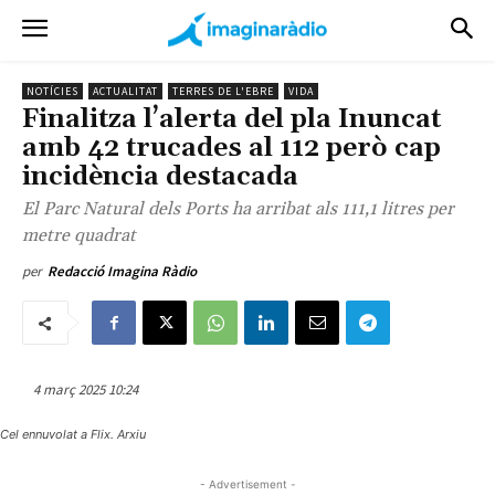
NOTÍCIES
ACTUALITAT
TERRES DE L'EBRE
VIDA
Finalitza l’alerta del pla Inuncat
amb 42 trucades al 112 però cap
incidència destacada
El Parc Natural dels Ports ha arribat als 111,1 litres per
metre quadrat
per
Redacció Imagina Ràdio
4 març 2025 10:24
Cel ennuvolat a Flix. Arxiu
- Advertisement -