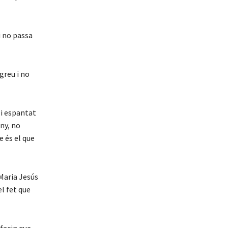
 no passa
greu i no
 i espantat
any, no
e és el que
 Maria Jesús
l fet que