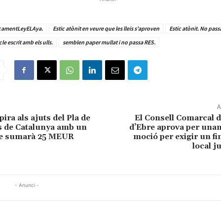
çamentLeyELAya.
Estic atònit en veure que les lleis s'aproven
Estic atònit. No pass
cle escrit amb els ulls.
semblen paper mullat i no passa RES.
A
ra als ajuts del Pla de
El Consell Comarcal d
les de Catalunya amb un
d’Ebre aprova per unan
ue sumarà 25 MEUR
moció per exigir un f
local j
- Anunci -