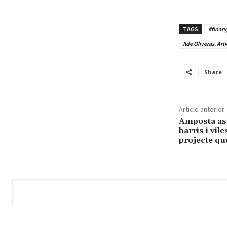
TAGS
#finan
Ilde Oliveras. Arti
Share
Article anterior
Amposta aspi
barris i vi
projecte q