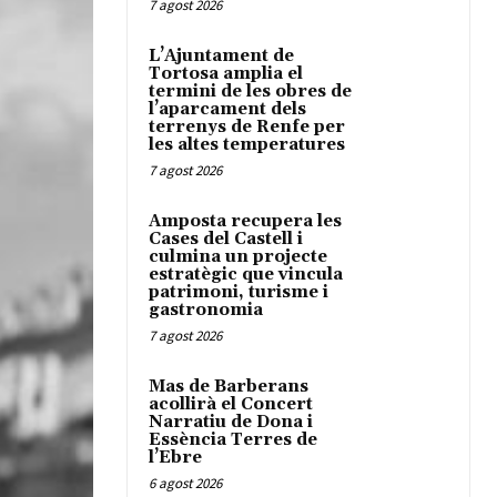
7 agost 2026
L’Ajuntament de
Tortosa amplia el
termini de les obres de
l’aparcament dels
terrenys de Renfe per
les altes temperatures
7 agost 2026
Amposta recupera les
Cases del Castell i
culmina un projecte
estratègic que vincula
patrimoni, turisme i
gastronomia
7 agost 2026
Mas de Barberans
acollirà el Concert
Narratiu de Dona i
Essència Terres de
l’Ebre
6 agost 2026