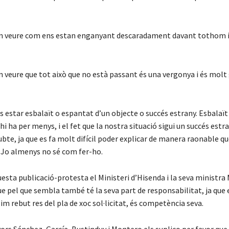
en veure com ens estan enganyant descaradament davant tothom i
n veure que tot això que no està passant és una vergonya i és molt 
s estar esbalaït o espantat d’un objecte o succés estrany. Esbalaït
’hi ha per menys, i el fet que la nostra situació sigui un succés estr
bte, ja que es fa molt difícil poder explicar de manera raonable qu
. Jo almenys no sé com fer-ho.
esta publicació-protesta el Ministeri d’Hisenda i la seva ministra
e pel que sembla també té la seva part de responsabilitat, ja que e
m rebut res del pla de xoc sol·licitat, és competència seva.