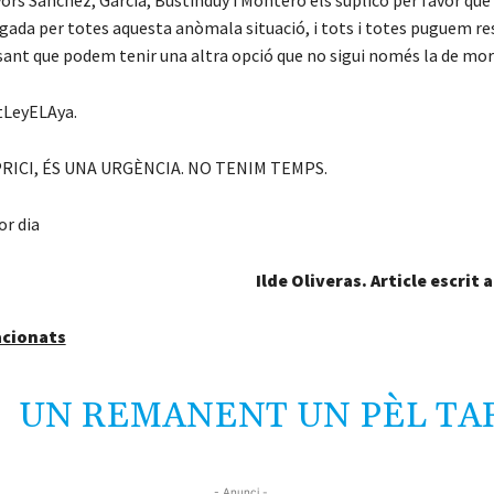
yors Sánchez,
García
,
Bustinduy
i Montero els suplico per favor que
egada per totes aquesta anòmala situació, i tots i totes puguem re
sant que podem tenir una altra opció que no sigui només la de mori
LeyELAya.
RICI, ÉS UNA URGÈNCIA. NO TENIM TEMPS.
or dia
Ilde Oliveras. Article escrit 
acionats
UN REMANENT UN PÈL TA
- Anunci -