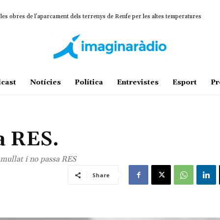
 obres de l’aparcament dels terrenys de Renfe per les altes temperatures
ina un projecte estratègic que vincula patrimoni, turisme i gastronomia
cast
Notícies
Política
Entrevistes
Esport
Pr
a RES.
 mullat i no passa RES
Share