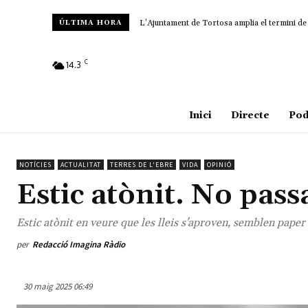
L’Ajuntament de Tortosa amplia el termini de les
Amposta recupera les Cases del Castell i culm
ÚLTIMA HORA
C
14.3
Amposta
Inici
Directe
Pod
NOTÍCIES
ACTUALITAT
TERRES DE L'EBRE
VIDA
OPINIÓ
Estic atònit. No pass
Estic atònit en veure que les lleis s'aproven, semblen paper
per
Redacció Imagina Ràdio
30 maig 2025 06:49