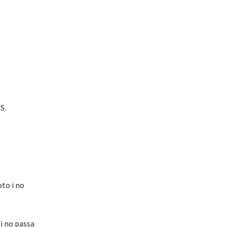
S.
oto i no
i no passa