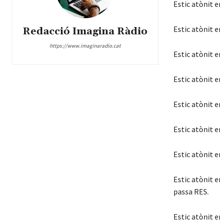
Estic atònit 
Estic atònit 
Redacció Imagina Ràdio
https://www.imaginaradio.cat
Estic atònit e
Estic atònit 
Estic atònit e
Estic atònit e
Estic atònit e
Estic atònit e
passa RES.
Estic atònit 