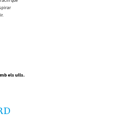
 facin que
spirar
r.
amb els ulls.
RD