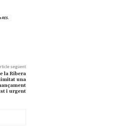
a RES.
rticle següent
e la Ribera
imitat una
inançament
ust i urgent