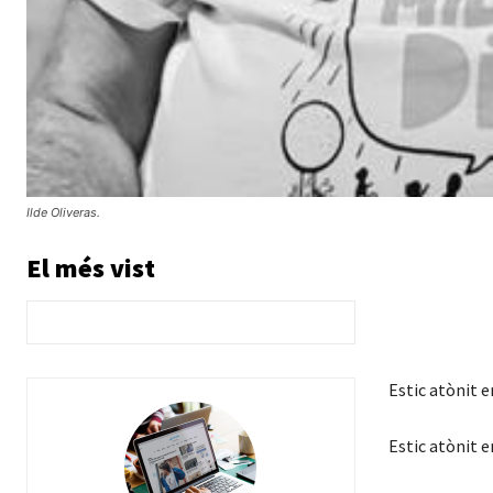
Ilde Oliveras.
El més vist
Estic atònit e
Estic atònit e