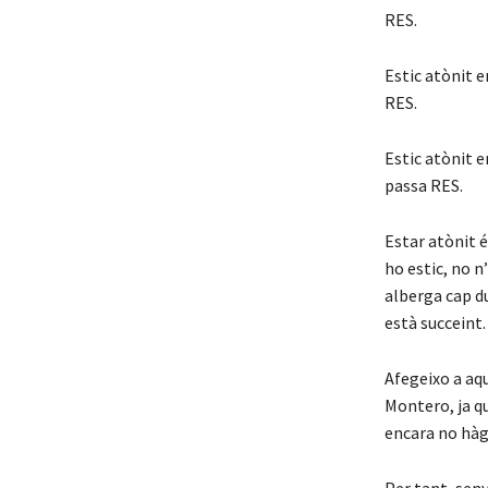
RES.
Estic atònit 
RES.
Estic atònit e
passa RES.
Estar atònit é
ho estic, no n
alberga cap du
està succeint
Afegeixo a aqu
Montero, ja qu
encara no hàgi