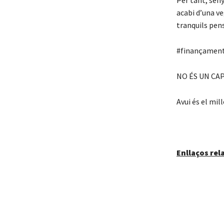
Per tant, sen
acabi d’una v
tranquils pen
#finançament
NO ÉS UN CAP
Avui és el mill
Enllaços rel