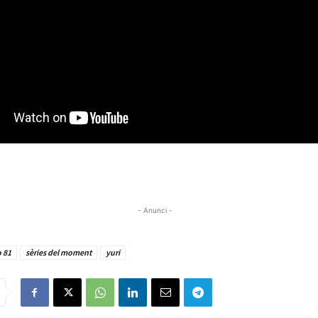
- Anunci -
 81
sèries del moment
yuri