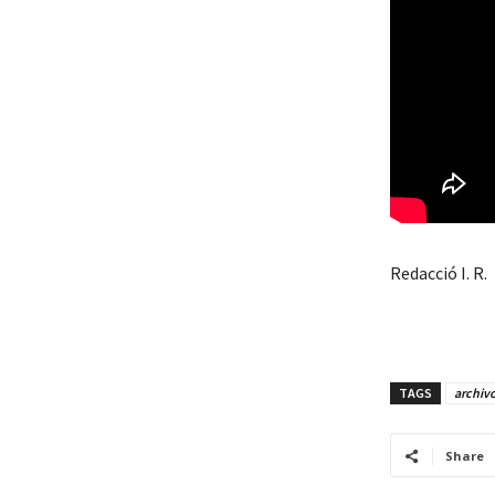
Redacció I. R.
TAGS
archivo
Share