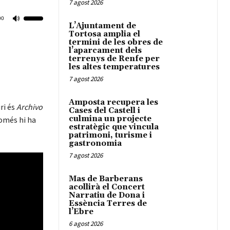
7 agost 2026
00
Feu
L’Ajuntament de
servir
Tortosa amplia el
termini de les obres de
les
l’aparcament dels
tecles
terrenys de Renfe per
de
les altes temperatures
fletxa
7 agost 2026
cap
amunt/cap
Amposta recupera les
ri és
Archivo
avall
Cases del Castell i
culmina un projecte
només hi ha
per
estratègic que vincula
a
patrimoni, turisme i
incrementar
gastronomia
o
7 agost 2026
disminuir
el
Mas de Barberans
volum.
acollirà el Concert
Narratiu de Dona i
Essència Terres de
l’Ebre
6 agost 2026