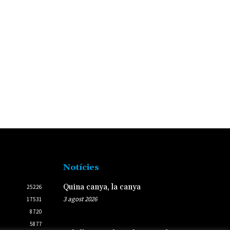
Notícies
Quina canya, la canya
25226
3 agost 2026
17531
8720
5877