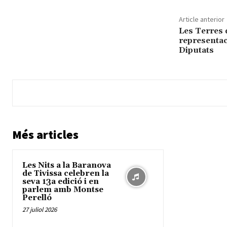
Article anterior
Les Terres 
representac
Diputats
Més articles
Les Nits a la Baranova
de Tivissa celebren la
seva 13a edició i en
parlem amb Montse
Perelló
27 juliol 2026