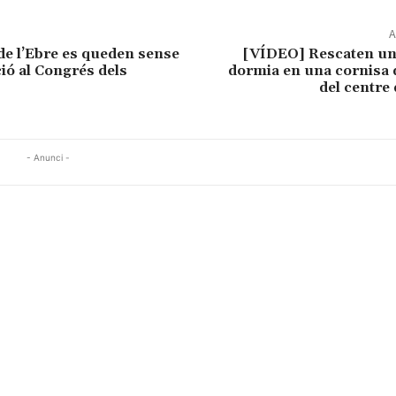
A
de l’Ebre es queden sense
[VÍDEO] Rescaten u
ió al Congrés dels
dormia en una cornisa d
del centre
- Anunci -