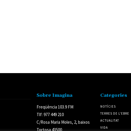
Sobre Imagina
Categories
Freqüència 103.9 FM
NOTÍCIES
TERRES DE L'EBRE
Tlf: 977 449 210
ACTUALITAT
C/Rosa Maria Moles, 2, baixos
VIDA
Tortosa 43500