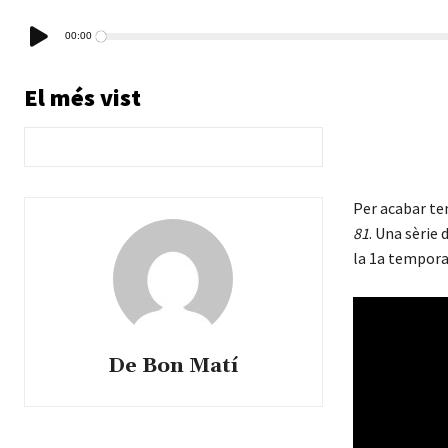
Reproductor
00:00
d'àudio
El més vist
Per acabar te
81
. Una sèrie
la 1a temporad
De Bon Matí