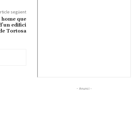
rticle següent
n home que
’un edifici
 de Tortosa
- Anunci -