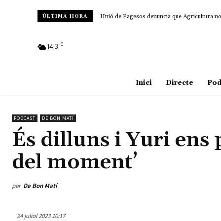
Unió de Pagesos denuncia que Agricultura no d
ÚLTIMA HORA
C
14.3
Amposta
Inici
Directe
Pod
PODCAST
DE BON MATÍ
És dilluns i Yuri ens 
del moment’
per
De Bon Matí
24 juliol 2023 10:17