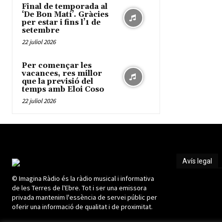
Final de temporada al
‘De Bon Matí’. Gràcies
per estar i fins l’1 de
setembre
22 juliol 2026
Per començar les
vacances, res millor
que la previsió del
temps amb Eloi Coso
22 juliol 2026
Avís legal
© Imagina Ràdio és la ràdio musical i informativa
Avís legal
de les Terres de l'Ebre. Tot i ser una emissora
privada mantenim l'essència de servei públic per
oferir una informació de qualitat i de proximitat.