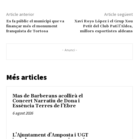
Article anterior
Article següent
Es fa públic el municipi que va
Xavi Royo López i el Grup Xou
finançar més el monument
Petit del Club Patí l’Aldea,
franquista de Tortosa
millors esportistes aldeans
- Anunci -
Més articles
Mas de Barberans acollirà el
Concert Narratiu de Dona i
Essència Terres de l’Ebre
6 agost 2026
L’Ajuntament d’Amposta i UGT