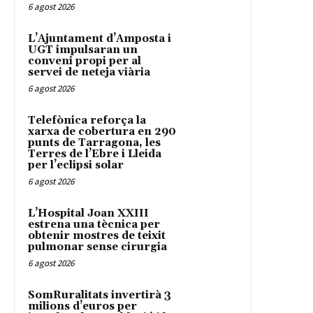
6 agost 2026
L’Ajuntament d’Amposta i
UGT impulsaran un
conveni propi per al
servei de neteja viària
6 agost 2026
Telefònica reforça la
xarxa de cobertura en 290
punts de Tarragona, les
Terres de l’Ebre i Lleida
per l’eclipsi solar
6 agost 2026
L’Hospital Joan XXIII
estrena una tècnica per
obtenir mostres de teixit
pulmonar sense cirurgia
6 agost 2026
SomRuralitats invertirà 3
milions d’euros per