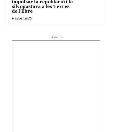
impulsar la repoblació i la
silvopastura a les Terres
de l’Ebre
6 agost 2026
- Anunci -