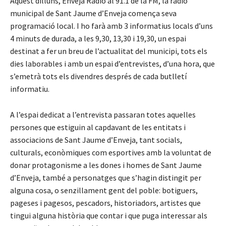
Aquest dilluns, Enveja Ràdio al 91.1 de la FM, la ràdio
municipal de Sant Jaume d’Enveja comença seva
programació local. I ho farà amb 3 informatius locals d’uns
4 minuts de durada, a les 9,30, 13,30 i 19,30, un espai
destinat a fer un breu de l’actualitat del municipi, tots els
dies laborables i amb un espai d’entrevistes, d’una hora, que
s’emetrà tots els divendres després de cada butlletí
informatiu.
A l’espai dedicat a l’entrevista passaran totes aquelles
persones que estiguin al capdavant de les entitats i
associacions de Sant Jaume d’Enveja, tant socials,
culturals, econòmiques com esportives amb la voluntat de
donar protagonisme a les dones i homes de Sant Jaume
d’Enveja, també a personatges que s’hagin distingit per
alguna cosa, o senzillament gent del poble: botiguers,
pageses i pagesos, pescadors, historiadors, artistes que
tingui alguna història que contar i que puga interessar als