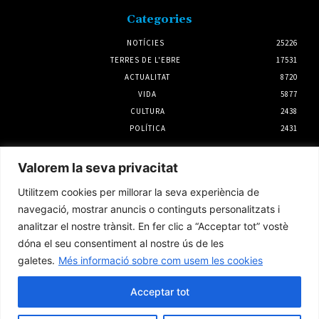
Categories
NOTÍCIES
25226
TERRES DE L'EBRE
17531
ACTUALITAT
8720
VIDA
5877
CULTURA
2438
POLÍTICA
2431
Notícies
Valorem la seva privacitat
L’Observatori de l’Ebre lidera de nou la
Utilitzem cookies per millorar la seva experiència de
recerca sobre l’astre rei en el segon eclipsi
solar total de la seva història
navegació, mostrar anuncis o continguts personalitzats i
5 agost 2026
analitzar el nostre trànsit. En fer clic a “Acceptar tot” vostè
dóna el seu consentiment al nostre ús de les
galetes.
Més informació sobre com usem les cookies
L’Ametlla de Mar i Palamós preparen el 10è
aniversari del seu agermanament
Acceptar tot
3 agost 2026