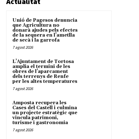
Actualitat
Unió de Pagesos denuncia
que Agricultura no
donarà ajudes pels efectes
de la sequera en l’ametlla
de secà i la garrofa
7 agost 2026
L’Ajuntament de Tortosa
amplia el termini de les
obres de l’aparcament
dels terrenys de Renfe
per les altes temperatures
7 agost 2026
Amposta recupera les
Cases del Castell i culmina
un projecte estratègic que
vincula patrimoni,
turisme i gastronomia
7 agost 2026