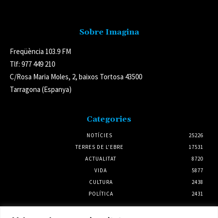
Avís legal
Sobre Imagina
Freqüència 103.9 FM
Tlf: 977 449 210
C/Rosa Maria Moles, 2, baixos Tortosa 43500
Tarragona (Espanya)
Categories
NOTÍCIES
25226
TERRES DE L'EBRE
17531
ACTUALITAT
8720
VIDA
5877
CULTURA
2438
POLÍTICA
2431
Notícies