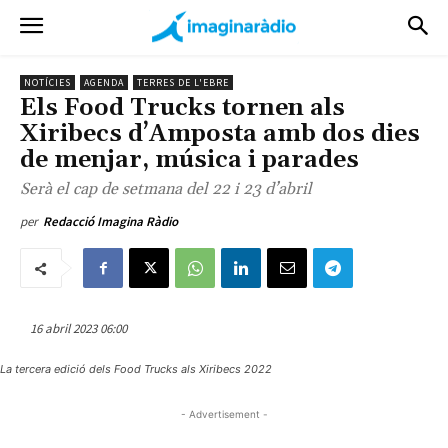
NOTÍCIES
AGENDA
TERRES DE L'EBRE
Els Food Trucks tornen als
Xiribecs d’Amposta amb dos dies
de menjar, música i parades
Serà el cap de setmana del 22 i 23 d’abril
per
Redacció Imagina Ràdio
16 abril 2023 06:00
La tercera edició dels Food Trucks als Xiribecs 2022
- Advertisement -