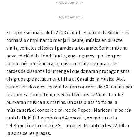
- Advertisement -
- Advertisement -
El cap de setmana del 22 i 23 d’abril, el parc dels Xiribecs es
tornarà a omplir amb menjar i beure, música en directe,
vinils, vehicles clàssics i parades artesanals. Serà amb una
nova edició dels Food Trucks, que enguany aposten per
donar més presència a la música en directe durant les
tardes de dissabte i diumenge i que donaran protagonisme
als grups que actualment hi ha al Casal de la Música. Així,
durant els dos dies, es realitzaran concerts de 40 minuts per
les tardes. Tanmateix, els Recol·lectors de Vinils també
punxaran música als matins. Un dels plats forts de la
música serà el concert a càrrec de Pepet i Marieta i la banda
amb la Unió Filharmònica d’Amposta, en motiu de la
celebració de la diada de St. Jordi, el dissabte a les 22.30h a
la zona de les grades.