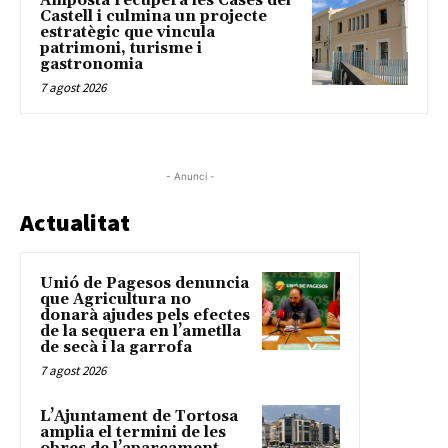
Amposta recupera les Cases del
Castell i culmina un projecte
estratègic que vincula
patrimoni, turisme i
gastronomia
7 agost 2026
- Anunci -
Actualitat
Unió de Pagesos denuncia
que Agricultura no
donarà ajudes pels efectes
de la sequera en l’ametlla
de secà i la garrofa
7 agost 2026
L’Ajuntament de Tortosa
amplia el termini de les