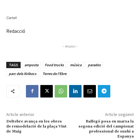
Cartell
Redacció
- Anunci -
TAGS
amposta
Food trucks
música
parades
parc dels Xiribecs
Terres de l'Ebre
Article anterior
Article següent
Deltebre avança en les obres
Balfegó posa en marxa la
de remodelació de la plaça Vint
segona edició del campionat
de Maig
professional de sushi a
Espanya