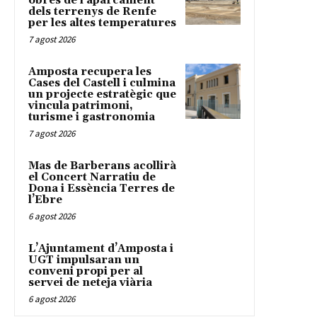
obres de l’aparcament
dels terrenys de Renfe
per les altes temperatures
7 agost 2026
Amposta recupera les
Cases del Castell i culmina
un projecte estratègic que
vincula patrimoni,
turisme i gastronomia
7 agost 2026
Mas de Barberans acollirà
el Concert Narratiu de
Dona i Essència Terres de
l’Ebre
6 agost 2026
L’Ajuntament d’Amposta i
UGT impulsaran un
conveni propi per al
servei de neteja viària
6 agost 2026