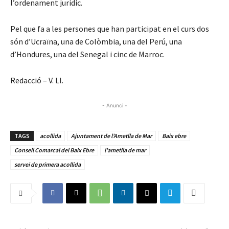
l’ordenament jurídic.
Pel que fa a les persones que han participat en el curs dos
són d’Ucraïna, una de Colòmbia, una del Perú, una
d’Hondures, una del Senegal i cinc de Marroc.
Redacció – V. Ll.
- Anunci -
TAGS
acollida
Ajuntament de l'Ametlla de Mar
Baix ebre
Consell Comarcal del Baix Ebre
l'ametlla de mar
servei de primera acollida