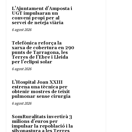
L’Ajuntament d’Amposta i
UGT impulsaran un
conveni propi per al
servei de neteja viària
6 agost 2026
Telefònica reforça la
xarxa de cobertura en 290
punts de Tarragona, les
Terres de l’Ebre i Lleida
per l’eclipsi solar
6 agost 2026
L’Hospital Joan XXIII
estrena una tècnica per
obtenir mostres de teixit
pulmonar sense cirurgia
6 agost 2026
SomRuralitats invertirà 3
milions d’euros per
impulsar la repoblació i la
silvopastura a les Terres