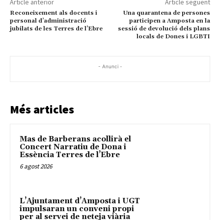
Article anterior
Article següent
Reconeixement als docents i
Una quarantena de persones
personal d’administració
participen a Amposta en la
jubilats de les Terres de l’Ebre
sessió de devolució dels plans
locals de Dones i LGBTI
- Anunci -
Més articles
Mas de Barberans acollirà el
Concert Narratiu de Dona i
Essència Terres de l’Ebre
6 agost 2026
L’Ajuntament d’Amposta i UGT
impulsaran un conveni propi
per al servei de neteja viària