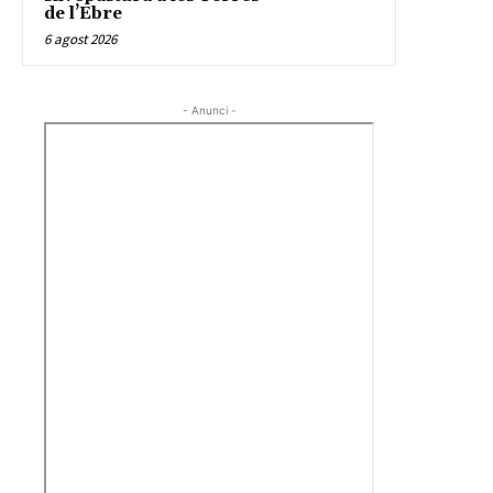
de l’Ebre
6 agost 2026
- Anunci -