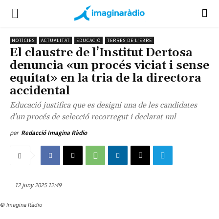
NOTÍCIES
ACTUALITAT
EDUCACIÓ
TERRES DE L'EBRE
El claustre de l’Institut Dertosa
denuncia «un procés viciat i sense
equitat» en la tria de la directora
accidental
Educació justifica que es designi una de les candidates
d'un procés de selecció recorregut i declarat nul
per
Redacció Imagina Ràdio
12 juny 2025 12:49
© Imagina Ràdio