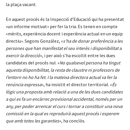
la plaça vacant.
En aquest procés és la Inspecció d’Educació qui ha presentat
«un informe motivat» per fer la tria. Es tenen en compte
«mèrits, experiència docent i experiència actual en un equip
directiu». Segons González, «
s’ha de donar preferència a les
persones que han manifestat el seu interès i disponibilitat a
exercir la direcció
», i per això s’ha escollit entre les dues
candidates del procés nul. «
No qualsevol persona ha tingut
aquesta disponibilitat, la resta de claustre ni professors de
l’entorn no ho ha fet. I la mateixa directora actual va fer la
renúncia expressa
», ha insistit el director territorial. «
És
lògic una proposta amb relació a una de les dues candidates
a qui es fa un encàrrec provisional accidental, només per un
any, per poder arrencar el curs i tornar a constituir una nova
comissió en la qual es reproduirà aquest procés i esperem
que amb totes les garanties
», ha conclòs.