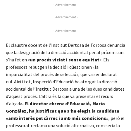
- Advertisement -
- Advertisement -
- Advertisement -
El claustre docent de l’Institut Dertosa de Tortosa denuncia
que la designació de la direcció accidental per al pròxim curs
s’ha fet en «
un procés viciat i sense equitat
«. Els
professors rebutgen la decisió i qüestionen «la
imparcialitat del procés de selecció», que va ser declarat
nul. Així i tot, Inspecció d’Educació ha atorgat la direcció
accidental de l’Institut Dertosa a una de les dues candidates
d’aquest procés. L’altra és la que va presentar el recurs
d’alçada
. El director ebrenc d’Educació, Mario
González, ha justificat que s’ha elegit la candidata
«amb interès pel càrrec i amb més condicions»
, però el
professorat reclama una solució alternativa, com seria la