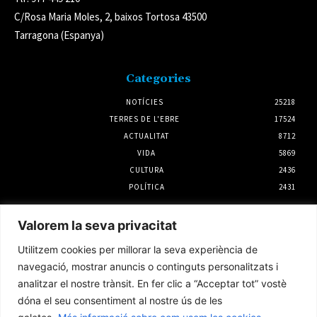
C/Rosa Maria Moles, 2, baixos Tortosa 43500
Tarragona (Espanya)
Categories
NOTÍCIES
25218
TERRES DE L'EBRE
17524
ACTUALITAT
8712
VIDA
5869
CULTURA
2436
POLÍTICA
2431
Notícies
Valorem la seva privacitat
Francesc Barbero repetirà com a candidat
Utilitzem cookies per millorar la seva experiència de
d’ERC – Entesa per Flix a les municipals del
2027
navegació, mostrar anuncis o continguts personalitzats i
3 agost 2026
analitzar el nostre trànsit. En fer clic a “Acceptar tot” vostè
dóna el seu consentiment al nostre ús de les