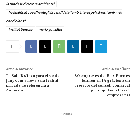
la tria de la directora accidental
ha justificat que s'ha elegit la candidata "amb interès pel càrrec i amb més
condicions"
Institut Dertosa
mario gonzález
Article anterior
Article següent
La Sala B s’inaugura el 22 de
80 empreses del Baix Ebre es
juny com a nova sala teatral
formen en IA gràcies a un
privada de referència a
projecte del consell comarcal
Amposta
per impulsar el teixit
empresarial
- Anunci -