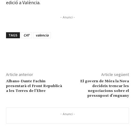
edició a València.
- Anunci -
TAGS
CAT
valencia
Article anterior
Article següent
Albano-Dante Fachin
El govern de Móra la Nova
presentarà el Front Republicà
decideix trencar les
a les Terres de l’Ebre
negociacions sobre el
pressupost d’enguany
- Anunci -