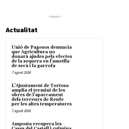
- Anunci -
Actualitat
Unió de Pagesos denuncia
que Agricultura no
donarà ajudes pels efectes
de la sequera en l’ametlla
de secà i la garrofa
7 agost 2026
L’Ajuntament de Tortosa
amplia el termini de les
obres de l’aparcament
dels terrenys de Renfe
per les altes temperatures
7 agost 2026
Amposta recupera les
Cases del Castell i culmina