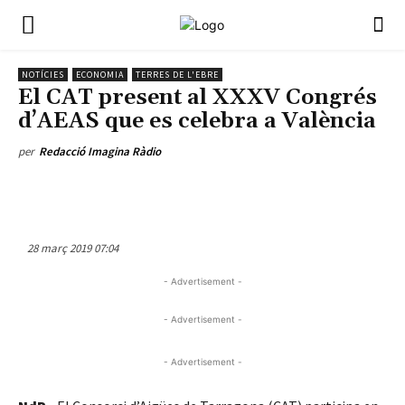
NOTÍCIES
ECONOMIA
TERRES DE L'EBRE
El CAT present al XXXV Congrés
d’AEAS que es celebra a València
per
Redacció Imagina Ràdio
28 març 2019 07:04
- Advertisement -
- Advertisement -
- Advertisement -