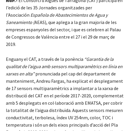
NdP.-
El Consorci d’Aigües de Tarragona (CAT) participa en
l’edició de les 35 Jornades organitzades per
l’Asociación
Española de Abastecimientos de Agua y
Saneamiento (
AEAS), que aplega a la gran majoria de les
empreses espanyoles del sector, i que es celebren al Palau
de Congressos de València entre el 27 i el 29 de març de
2019.
Enguany el CAT, a través de la ponència
“Garantia de la
qualitat de l’aigua amb sensors multiparamètrics en línia en
xarxes en alta”
pronunciada pel cap del departament de
manteniment, Andreu Fargas, ha explicat el desplegament
de 17 sensors multiparamètrics a implantar a la xarxa de
distribució del CAT en el període 2017-2020, complementat
amb 5 desplegats en col·laboració amb EMATSA, per cobrir
la totalitat de l’aigua distribuïda. Aquests sensors mesuren
conductivitat, terbolesa, índex UV 254nm, color, TOC i
temperatura i són un dels eixos principals d’acció del Pla