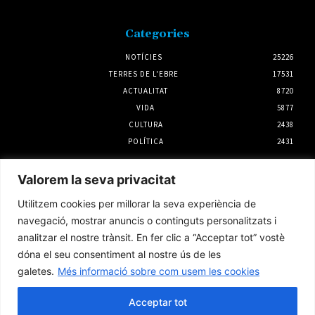
Categories
NOTÍCIES
25226
TERRES DE L'EBRE
17531
ACTUALITAT
8720
VIDA
5877
CULTURA
2438
POLÍTICA
2431
Notícies
Valorem la seva privacitat
Mas de Barberans acollirà el Concert
Utilitzem cookies per millorar la seva experiència de
Narratiu de Dona i Essència Terres de l’Ebre
navegació, mostrar anuncis o continguts personalitzats i
6 agost 2026
analitzar el nostre trànsit. En fer clic a “Acceptar tot” vostè
dóna el seu consentiment al nostre ús de les
galetes.
Més informació sobre com usem les cookies
La calor extrema torna a matar el musclo al
delta de l’Ebre i fa perdre la producció un
20%
Acceptar tot