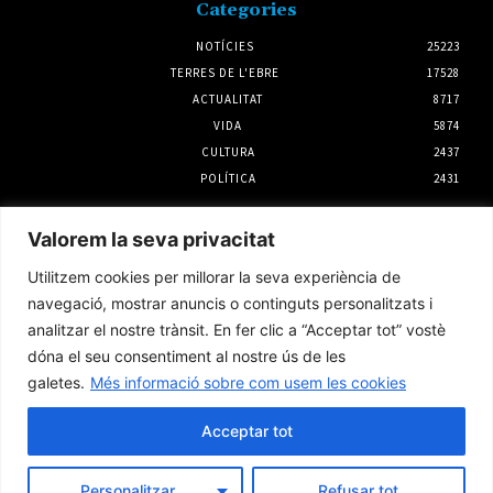
Categories
NOTÍCIES
25223
TERRES DE L'EBRE
17528
ACTUALITAT
8717
VIDA
5874
CULTURA
2437
POLÍTICA
2431
Notícies
Valorem la seva privacitat
La rehabilitació el primer semestre a la
Utilitzem cookies per millorar la seva experiència de
demarcació de l’Ebre creix un 45%
navegació, mostrar anuncis o continguts personalitzats i
4 agost 2026
analitzar el nostre trànsit. En fer clic a “Acceptar tot” vostè
dóna el seu consentiment al nostre ús de les
galetes.
Més informació sobre com usem les cookies
SomRuralitats invertirà 3 milions d’euros
per impulsar la repoblació i la silvopastura a
les Terres de l’Ebre
Acceptar tot
6 agost 2026
Personalitzar
Refusar tot