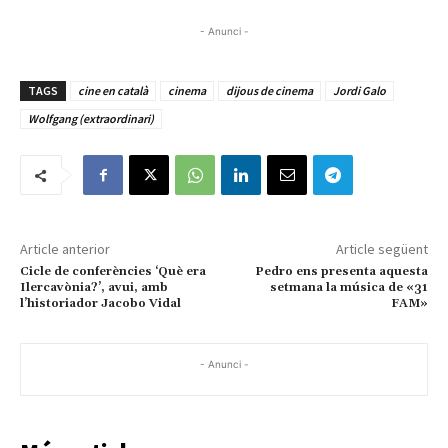
- Anunci -
TAGS
cine en català
cinema
dijous de cinema
Jordi Galo
Wolfgang (extraordinari)
Article anterior
Article següent
Cicle de conferències ‘Què era
Pedro ens presenta aquesta
Ilercavònia?’, avui, amb
setmana la música de «31
l’historiador Jacobo Vidal
FAM»
- Anunci -