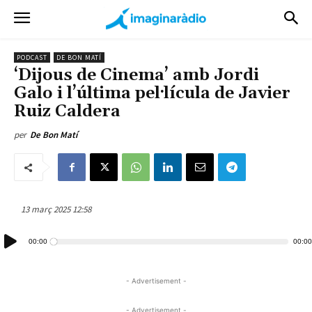
PODCAST
DE BON MATÍ
‘Dijous de Cinema’ amb Jordi
Galo i l’última pel·lícula de Javier
Ruiz Caldera
per
De Bon Matí
13 març 2025 12:58
Reproductor
00:00
00:00
d'àudio
- Advertisement -
- Advertisement -