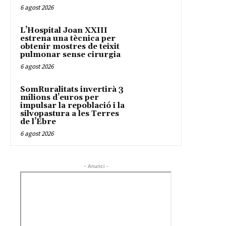
6 agost 2026
L’Hospital Joan XXIII
estrena una tècnica per
obtenir mostres de teixit
pulmonar sense cirurgia
6 agost 2026
SomRuralitats invertirà 3
milions d’euros per
impulsar la repoblació i la
silvopastura a les Terres
de l’Ebre
6 agost 2026
- Anunci -