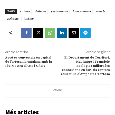
TAGS
cultura
deltebre
gastronomia
lola casanova
mescla
paisatge
turisme
Article anterior
Article següent
Ascó es converteix en capital
El Departament de Territori,
de l’artesania catalana amb la
Habitatge i Transició
16a Mostra d’Arts i Oficis
Ecològica millora les
connexions en bus als centres
educatius d’Amposta i Tortosa
- Anunci -
Més articles