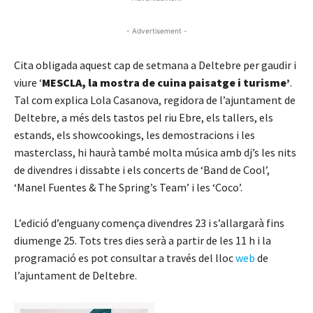
- Advertisement -
Cita obligada aquest cap de setmana a Deltebre per gaudir i
viure ‘
MESCLA, la mostra de cuina paisatge i turisme’
.
Tal com explica Lola Casanova, regidora de l’ajuntament de
Deltebre, a més dels tastos pel riu Ebre, els tallers, els
estands, els showcookings, les demostracions i les
masterclass, hi haurà també molta música amb dj’s les nits
de divendres i dissabte i els concerts de ‘Band de Cool’,
‘Manel Fuentes & The Spring’s Team’ i les ‘Coco’.
L’edició d’enguany comença divendres 23 i s’allargarà fins
diumenge 25. Tots tres dies serà a partir de les 11 h i la
programació es pot consultar a través del lloc
web
de
l’ajuntament de Deltebre.