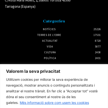
C/Rosa Maria Moles, 2, baixos Tortosa 43500
Tarragona (Espanya)
Categories
NOTÍCIES
25226
TERRES DE L'EBRE
17531
ACTUALITAT
8720
VIDA
5877
CULTURA
2438
POLÍTICA
2431
Notícies
Valorem la seva privacitat
Ràpid a Domicili, reconegut com el projecte
Utilitzem cookies per millorar la seva experiència de
amb més potencial del Programa d’Incubació
d’Start-ups de la Ribera d’Ebre
navegació, mostrar anuncis o continguts personalitzats i
3 agost 2026
analitzar el nostre trànsit. En fer clic a “Acceptar tot” vostè
dóna el seu consentiment al nostre ús de les
galetes.
Més informació sobre com usem les cookies
L’Hospital Joan XXIII estrena una tècnica