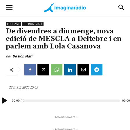
PODCAST
DE BON MATÍ
De divendres a diumenge, nova
edició de MESCLA a Deltebre i en
parlem amb Lola Casanova
per
De Bon Matí
22 maig 2025 15:05
Reproductor
00:00
00:00
d'àudio
- Advertisement -
- Advertisement -