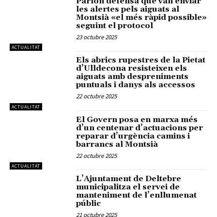
Parlon defensa que van enviar
les alertes pels aiguats al
Montsià «el més ràpid possible»
seguint el protocol
23 octubre 2025
ACTUALITAT
Els abrics rupestres de la Pietat
d’Ulldecona resisteixen els
aiguats amb despreniments
puntuals i danys als accessos
22 octubre 2025
ACTUALITAT
El Govern posa en marxa més
d’un centenar d’actuacions per
reparar d’urgència camins i
barrancs al Montsià
22 octubre 2025
ACTUALITAT
L’Ajuntament de Deltebre
municipalitza el servei de
manteniment de l’enllumenat
públic
21 octubre 2025