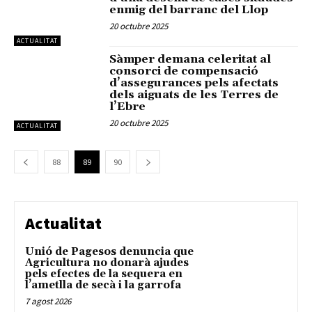
enmig del barranc del Llop
20 octubre 2025
ACTUALITAT
Sàmper demana celeritat al
consorci de compensació
d’assegurances pels afectats
dels aiguats de les Terres de
l’Ebre
20 octubre 2025
ACTUALITAT
88
89
90
Actualitat
Unió de Pagesos denuncia que
Agricultura no donarà ajudes
pels efectes de la sequera en
l’ametlla de secà i la garrofa
7 agost 2026