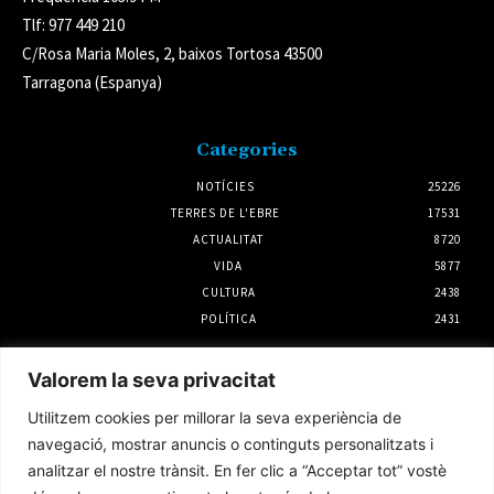
Tlf: 977 449 210
C/Rosa Maria Moles, 2, baixos Tortosa 43500
Tarragona (Espanya)
Categories
NOTÍCIES
25226
TERRES DE L'EBRE
17531
ACTUALITAT
8720
VIDA
5877
CULTURA
2438
POLÍTICA
2431
Notícies
Valorem la seva privacitat
Mas de Barberans acollirà el Concert
Utilitzem cookies per millorar la seva experiència de
Narratiu de Dona i Essència Terres de l’Ebre
navegació, mostrar anuncis o continguts personalitzats i
6 agost 2026
analitzar el nostre trànsit. En fer clic a “Acceptar tot” vostè