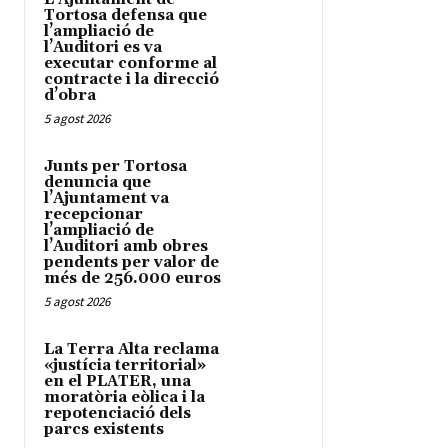
Tortosa defensa que
l’ampliació de
l’Auditori es va
executar conforme al
contracte i la direcció
d’obra
5 agost 2026
Junts per Tortosa
denuncia que
l’Ajuntament va
recepcionar
l’ampliació de
l’Auditori amb obres
pendents per valor de
més de 256.000 euros
5 agost 2026
La Terra Alta reclama
«justícia territorial»
en el PLATER, una
moratòria eòlica i la
repotenciació dels
parcs existents