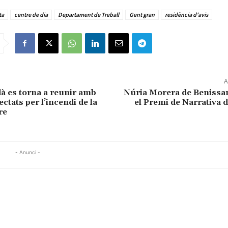
ta
centre de dia
Departament de Treball
Gent gran
residència d'avis
A
à es torna a reunir amb
Núria Morera de Benissa
ectats per l’incendi de la
el Premi de Narrativa d
re
- Anunci -