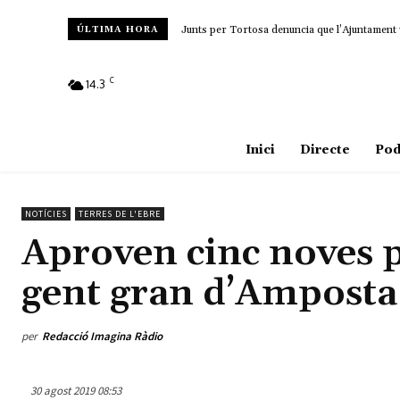
Junts per Tortosa denuncia que l’Ajuntament 
ÚLTIMA HORA
C
14.3
Amposta
Inici
Directe
Pod
NOTÍCIES
TERRES DE L'EBRE
Aproven cinc noves pl
gent gran d’Amposta
per
Redacció Imagina Ràdio
30 agost 2019 08:53