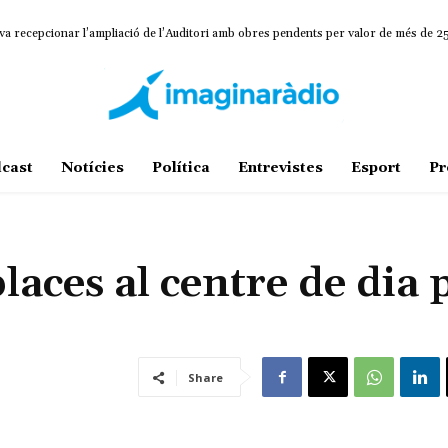
va recepcionar l’ampliació de l’Auditori amb obres pendents per valor de més de 
cast
Notícies
Política
Entrevistes
Esport
Pr
aces al centre de dia 
Share