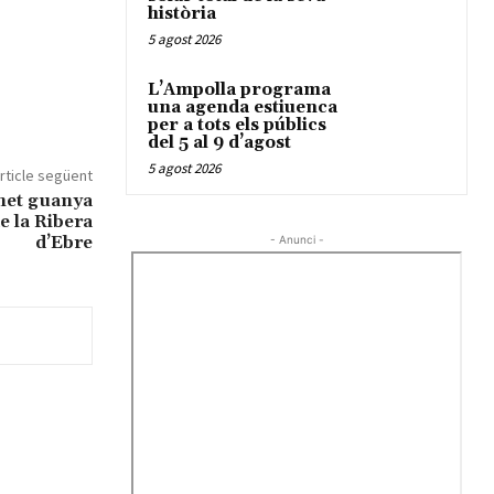
història
5 agost 2026
L’Ampolla programa
una agenda estiuenca
per a tots els públics
del 5 al 9 d’agost
5 agost 2026
rticle següent
net guanya
e la Ribera
d’Ebre
- Anunci -