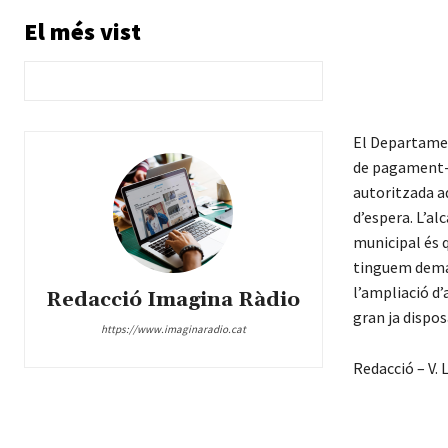
El més vist
El Departament
de pagament- 
autoritzada aq
d’espera. L’a
municipal és q
tinguem demand
l’ampliació d’
Redacció Imagina Ràdio
gran ja dispos
https://www.imaginaradio.cat
Redacció – V. L