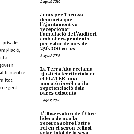
5 agost 2026
Junts per Tortosa
denuncia que
l’Ajuntament va
recepcionar
l’ampliació de l’Auditori
amb obres pendents
s privades –
per valor de més de
256.000 euros
ampliació,
5 agost 2026
ista
 govern
La Terra Alta reclama
ssible mentre
«justícia territorial» en
el PLATER, una
ralitat
moratòria eòlica i la
a de gent
repotenciació dels
parcs existents
5 agost 2026
L’Observatori de l’Ebre
lidera de nou la
recerca sobre l’astre
rei en el segon eclipsi
solar total de la seva