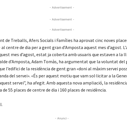
- Advertisement -
- Advertisement -
- Advertisement -
 de Treballs, Afers Socials i Famílies ha aprovat cinc noves place
al centre de dia per a gent gran d’Amposta aquest mes d’agost. L’
uest mes d’agost, estat ja coberta amb usuaris que estaven a la ll
lcalde d’Amposta, Adam Tomàs, ha argumentat que la voluntat del
ue l’edifici de la residència de gent gran «doni al màxim servei po
a del servei». «És per aquest motiu que vam sol·licitar a la Gene
aquest servei”, ha afegit. Amb aquesta nova ampliació, la residènci
a de 55 places de centre de dia i 160 places de residència.
l.
- Anunci -