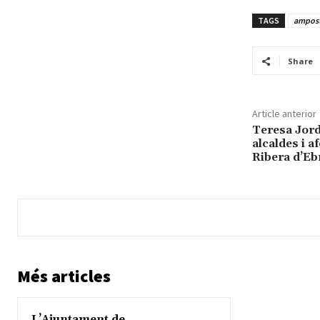
TAGS
ampos
Share
Article anterior
Teresa Jord
alcaldes i af
Ribera d’Eb
Més articles
L’Ajuntament de