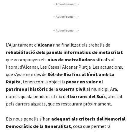
- Advertisement -
- Advertisement -
- Advertisement -
L’Ajuntament d’
Alcanar
ha finalitzat els treballs de
rehabilitació dels panells informatius de metacrilat
que acompanyen els
nius de metralladora
situats al
litoral d’Alcanar, Les Cases i Alcanar Platja. Les actuacions,
que s’estenen des de
Sòl-de-Riu fins al límit amb La
Ràpita
, tenen com a objectiu
posar en valor el
patrimoni històric
de la
Guerra Civil
al municipi. Ara,
només queda pendent el niu del
barranc del Suís
, afectat
pels darrers aiguats, que es restaurarà pròximament.
Els nous panells s’han
adequat als criteris del Memorial
Democràtic de la Generalitat
, cosa que permetrà