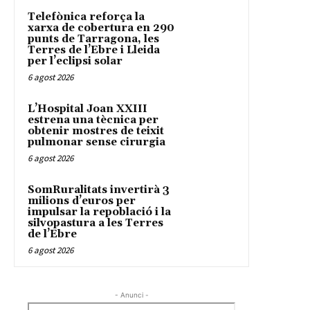
Telefònica reforça la
xarxa de cobertura en 290
punts de Tarragona, les
Terres de l’Ebre i Lleida
per l’eclipsi solar
6 agost 2026
L’Hospital Joan XXIII
estrena una tècnica per
obtenir mostres de teixit
pulmonar sense cirurgia
6 agost 2026
SomRuralitats invertirà 3
milions d’euros per
impulsar la repoblació i la
silvopastura a les Terres
de l’Ebre
6 agost 2026
- Anunci -