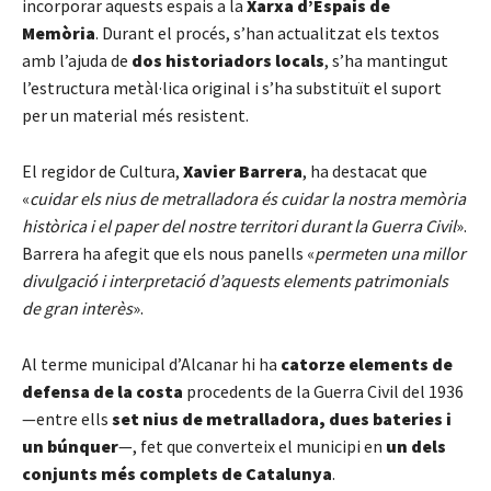
incorporar aquests espais a la
Xarxa d’Espais de
Memòria
. Durant el procés, s’han actualitzat els textos
amb l’ajuda de
dos historiadors locals
, s’ha mantingut
l’estructura metàl·lica original i s’ha substituït el suport
per un material més resistent.
El regidor de Cultura,
Xavier Barrera
, ha destacat que
«
cuidar els nius de metralladora és cuidar la nostra memòria
històrica i el paper del nostre territori durant la Guerra Civil
».
Barrera ha afegit que els nous panells «
permeten una millor
divulgació i interpretació d’aquests elements patrimonials
de gran interès
».
Al terme municipal d’Alcanar hi ha
catorze elements de
defensa de la costa
procedents de la Guerra Civil del 1936
—entre ells
set nius de metralladora, dues bateries i
un búnquer
—, fet que converteix el municipi en
un dels
conjunts més complets de Catalunya
.