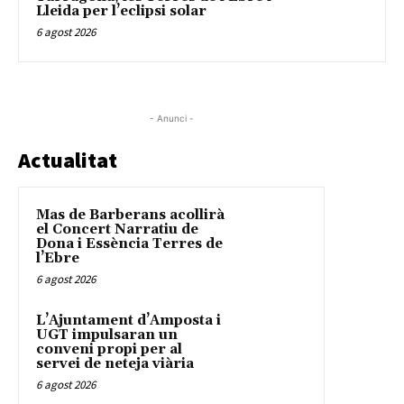
Lleida per l’eclipsi solar
6 agost 2026
- Anunci -
Actualitat
Mas de Barberans acollirà
el Concert Narratiu de
Dona i Essència Terres de
l’Ebre
6 agost 2026
L’Ajuntament d’Amposta i
UGT impulsaran un
conveni propi per al
servei de neteja viària
6 agost 2026