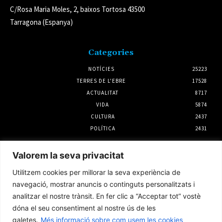
C/Rosa Maria Moles, 2, baixos Tortosa 43500
Tarragona (Espanya)
Categories
NOTÍCIES
25223
TERRES DE L'EBRE
17528
ACTUALITAT
8717
VIDA
5874
CULTURA
2437
POLÍTICA
2431
Notícies
Valorem la seva privacitat
Noves troballes sobre la pesca en època iber
Utilitzem cookies per millorar la seva experiència de
a l’Antic d’Amposta
navegació, mostrar anuncis o continguts personalitzats i
31 juliol 2026
analitzar el nostre trànsit. En fer clic a “Acceptar tot” vostè
dóna el seu consentiment al nostre ús de les
galetes.
Més informació sobre com usem les cookies