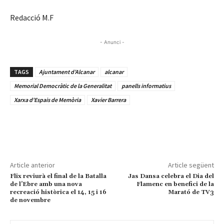
Redacció M.F
- Anunci -
TAGS
Ajuntament d’Alcanar
alcanar
Memorial Democràtic de la Generalitat
panells informatius
Xarxa d'Espais de Memòria
Xavier Barrera
Article anterior
Article següent
Flix reviurà el final de la Batalla
Jas Dansa celebra el Dia del
de l’Ebre amb una nova
Flamenc en benefici de la
recreació històrica el 14, 15 i 16
Marató de TV3
de novembre