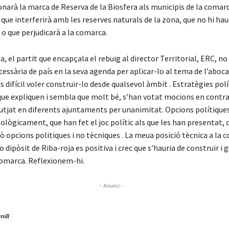
arà la marca de Reserva de la Biosfera als municipis de la comarc
 que interferirà amb les reserves naturals de la zona, que no hi hau
 o que perjudicarà a la comarca.
, el partit que encapçala el rebuig al director Territorial, ERC, no 
cessària de país en la seva agenda per aplicar-lo al tema de l’aboc
 és difícil voler construir-lo desde qualsevol àmbit . Estratègies pol
que expliquen i sembla que molt bé, s’han votat mocions en contra
ebutjat en diferents ajuntaments per unanimitat. Opcions polítique
ològicament, que han fet el joc polític als que les han presentat, 
 opcions politiques i no tècniques . La meua posició tècnica a la 
o dipòsit de Riba-roja es positiva i crec que s’hauria de construir i 
 comarca. Reflexionem-hi.
- Anunci -
nill