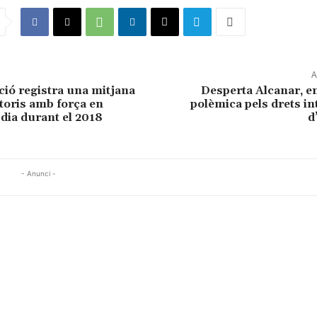
A
ió registra una mitjana
Desperta Alcanar, e
toris amb força en
polèmica pels drets int
 dia durant el 2018
d
- Anunci -