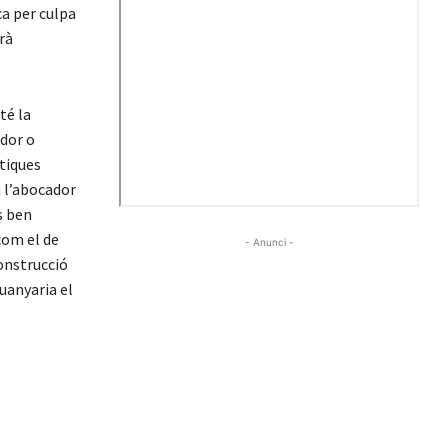
a per culpa
rà
té la
ador o
ítiques
 l’abocador
s ben
com el de
- Anunci -
construcció
guanyaria el