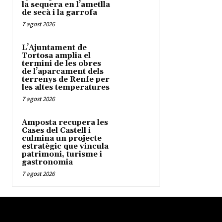
la sequera en l’ametlla
de secà i la garrofa
7 agost 2026
L’Ajuntament de
Tortosa amplia el
termini de les obres
de l’aparcament dels
terrenys de Renfe per
les altes temperatures
7 agost 2026
Amposta recupera les
Cases del Castell i
culmina un projecte
estratègic que vincula
patrimoni, turisme i
gastronomia
7 agost 2026