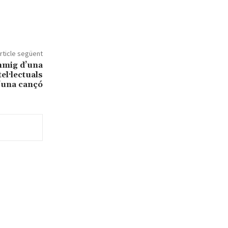
rticle següent
nmig d’una
el·lectuals
’una cançó