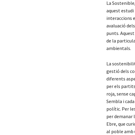
La Sostenible
aquest estudi 
interaccions e
avaluació dels
punts. Aquest 
de la particul
ambientals.
La sostenibili
gestió dels co
diferents aspec
per els partit
roja, sense ca
Sembla i cada
polític. Per l
per demanar la
Ebre, que curi
al poble amb u