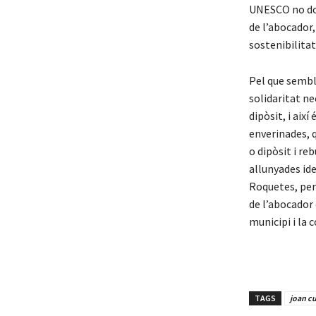
UNESCO no don
de l’abocador,
sostenibilitat
Pel que sembla
solidaritat ne
dipòsit, i així
enverinades, 
o dipòsit i r
allunyades ide
Roquetes, però
de l’abocador 
municipi i la
TAGS
joan cu