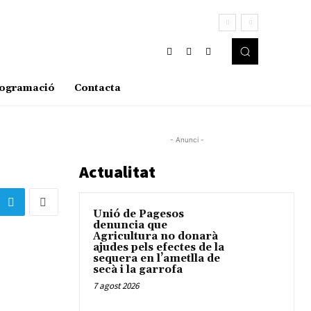
ogramació
Contacta
- Anunci -
Actualitat
Unió de Pagesos
denuncia que
Agricultura no donarà
ajudes pels efectes de la
sequera en l’ametlla de
secà i la garrofa
7 agost 2026