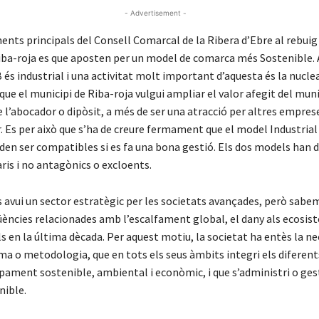
- Advertisement -
ents principals del Consell Comarcal de la Ribera d’Ebre al rebuig
Riba-roja es que aposten per un model de comarca més Sostenible.
 és industrial i una activitat molt important d’aquesta és la nuclea
que el municipi de Riba-roja vulgui ampliar el valor afegit del mun
 l’abocador o dipòsit, a més de ser una atracció per altres emprese
. Es per això que s’ha de creure fermament que el model Industrial 
den ser compatibles si es fa una bona gestió. Els dos models han d
s i no antagònics o excloents.
és avui un sector estratègic per les societats avançades, però sab
üències relacionades amb l’escalfament global, el dany als ecosis
s en la última dècada. Per aquest motiu, la societat ha entès la ne
ma o metodologia, que en tots els seus àmbits integri els diferen
pament sostenible, ambiental i econòmic, i que s’administri o ges
ible.