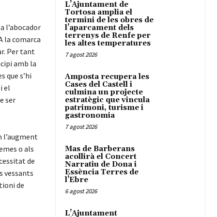
L’Ajuntament de
Tortosa amplia el
termini de les obres de
 a l’abocador
l’aparcament dels
terrenys de Renfe per
 A la comarca
les altes temperatures
r. Per tant
7 agost 2026
icipi amb la
s que s’hi
Amposta recupera les
Cases del Castell i
i el
culmina un projecte
e ser
estratègic que vincula
patrimoni, turisme i
gastronomia
7 agost 2026
em l’augment
temes o als
Mas de Barberans
acollirà el Concert
cessitat de
Narratiu de Dona i
Essència Terres de
ts vessants
l’Ebre
tioni de
6 agost 2026
L’Ajuntament