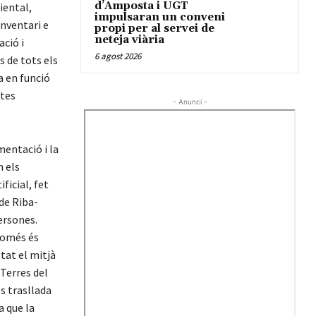
d’Amposta i UGT
iental,
impulsaran un conveni
inventari e
propi per al servei de
neteja viària
ació i
6 agost 2026
s de tots els
a en funció
ctes
- Anunci -
mentació i la
n els
ficial, fet
 de Riba-
ersones.
només és
stat el mitjà
 Terres del
es trasllada
a que la