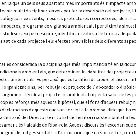
, en la que un dels seus apartats més importants és l’impacte amb
tècnic multi disciplinar serveix per fer la descripció del projecte, l’
cològiques existents, mesures protectores i correctores, identific
 impactes, programa de vigilància ambiental, i per últim la síntesi
estudi serveix per descriure, identificar i valorar de forma adequad
aritat de cada projecte i els efectes previsibles dels diferents aspe
tat es considerada la disciplina que més importància té en la docu
ndicionals ambientals, que determinen la viabilitat del projecte e
tes ambientals. És per aixó que es fa difícil de creure el discurs arti
s i organitzacions, per rebutjar el projecte de l’ abocador o dipòsit
p argument tècnic al projecte, ni ambiental ni per la salut de les p
 cop es reforça més aquesta hipòtesi, que el fons d’aquest rebuig 
es declaracions d’aquests que van sortint a la premsa, diria que ha e
 dimissió del Director territorial de Territori i sostenibilitat a les
osament és l’alcalde de Riba-roja. Aquest discurs és l’escenari que 
n guió de mitges veritats i d’afirmacions que no són certes, com l