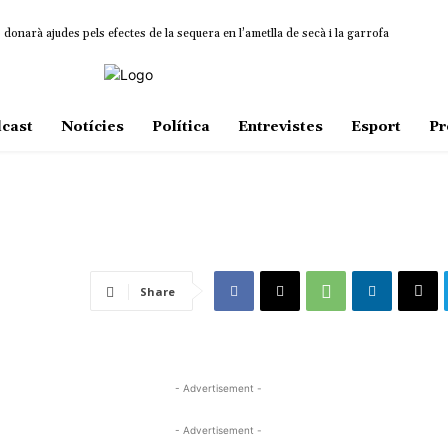
onarà ajudes pels efectes de la sequera en l’ametlla de secà i la garrofa
cast
Notícies
Política
Entrevistes
Esport
Pr
Share
- Advertisement -
- Advertisement -