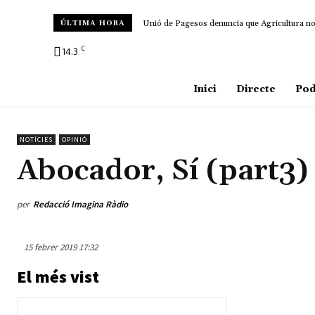
Unió de Pagesos denuncia que Agricultura no d
ÚLTIMA HORA
C
14.3
Amposta
Inici
Directe
Pod
NOTÍCIES
OPINIÓ
Abocador, Sí (part3)
per
Redacció Imagina Ràdio
15 febrer 2019 17:32
El més vist