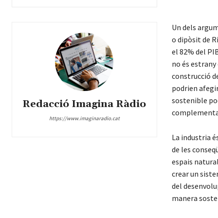
Un dels argum
o dipòsit de 
el 82% del PIB
no és estrany 
construcció de
podrien afegir
sostenible po
Redacció Imagina Ràdio
complementari
https://www.imaginaradio.cat
La industria 
de les conseq
espais natural
crear un siste
del desenvolu
manera sosten